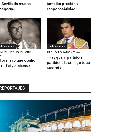
 Sevilla da mucha
también presión y
tegoría»
responsabilidad»
ntrevistas
Entrevistas
NUEL JESÚS 'EL CID' -
PABLO AGUADO - Torero
rero
«Hay que ir partido a
l primero que confió
partido: el domingo toca
 mí fui yo mismo»
Madrid»
REPORTAJES