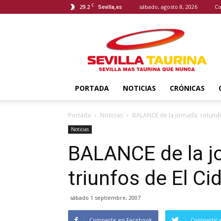
C
29.2
sábado, agosto 8, 2026
Co
Sevilla,es
Sevilla
Taurina
PORTADA
NOTICIAS
CRÓNICAS
Portada
Noticias
BALANCE de la jornada: rotundos
Noticias
BALANCE de la j
triunfos de El Ci
sábado 1 septiembre, 2007
Compartir en Facebook
Compartir 