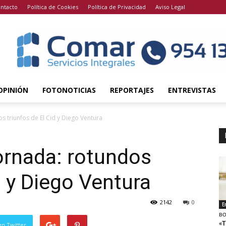
ntacto
Política de Cookies
Política de Privacidad
Aviso Legal
OPINIÓN
FOTONOTICIAS
REPORTAJES
ENTREVISTAS
 triunfos de El Cid y Diego Ventura
ornada: rotundos
d y Diego Ventura
2142
0
E
BO
«T
en Twitter