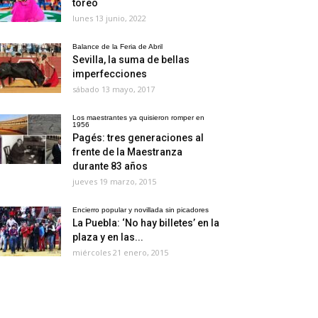
toreo
lunes 13 junio, 2022
Balance de la Feria de Abril
Sevilla, la suma de bellas
imperfecciones
sábado 13 mayo, 2017
Los maestrantes ya quisieron romper en
1956
Pagés: tres generaciones al
frente de la Maestranza
durante 83 años
jueves 19 marzo, 2015
Encierro popular y novillada sin picadores
La Puebla: ‘No hay billetes’ en la
plaza y en las...
miércoles 21 enero, 2015