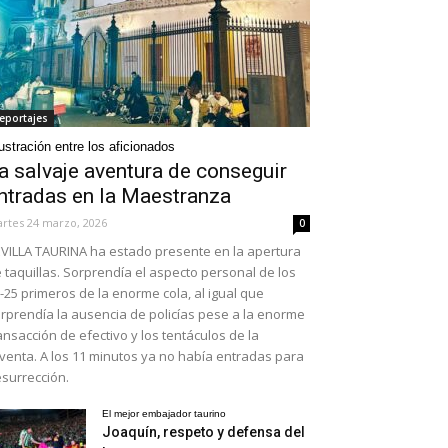
eportajes
ustración entre los aficionados
a salvaje aventura de conseguir
ntradas en la Maestranza
rtes 24 marzo, 2026
0
VILLA TAURINA ha estado presente en la apertura
 taquillas. Sorprendía el aspecto personal de los
-25 primeros de la enorme cola, al igual que
rprendía la ausencia de policías pese a la enorme
ansacción de efectivo y los tentáculos de la
venta. A los 11 minutos ya no había entradas para
surrección.
El mejor embajador taurino
Joaquín, respeto y defensa del