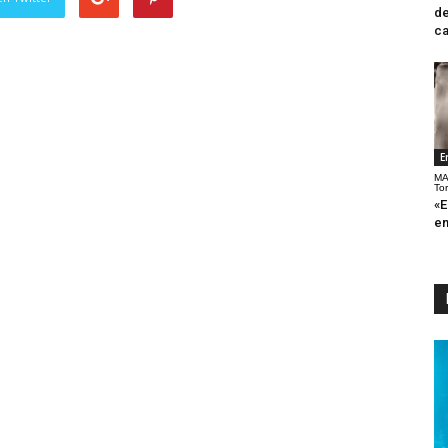
de
ca
E
MA
To
«E
en