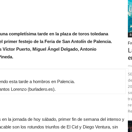
n una completísima tarde en la plaza de toros toledana
R
 el primer festejo de la Feria de San Antolín de Palencia.
Fr
s Víctor Puerto, Miguel Ángel Delgado, Antonio
L
ineda.
e
ma
SE
de
endo esta tarde a hombros en Palencia.
20
tos Lorenzo (burladero.es).
so
tr
re
Re
en la jornada de hoy sábado, primer fin de semana del intenso y
ble son los rotundos triunfos de El Cid y Diego Ventura, sin