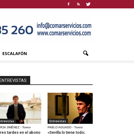
ESCALAFÓN
ENTREVISTAS
ntrevistas
Entrevistas
RJA JIMÉNEZ - Torero
PABLO AGUADO - Torero
res tardes en el abono
«Sevilla lo tiene todo;