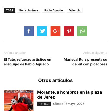
TAGS
Borja Jiménez
Pablo Aguado
Valencia
Artículo anterior
Artículo siguiente
El Tato, refuerzo artístico en
Mariscal Ruiz presenta su
el equipo de Pablo Aguado
debut con picadores
Otros artículos
Morante, a hombros en la plaza
de Jerez
sábado 16 mayo, 2026
NOTICIAS