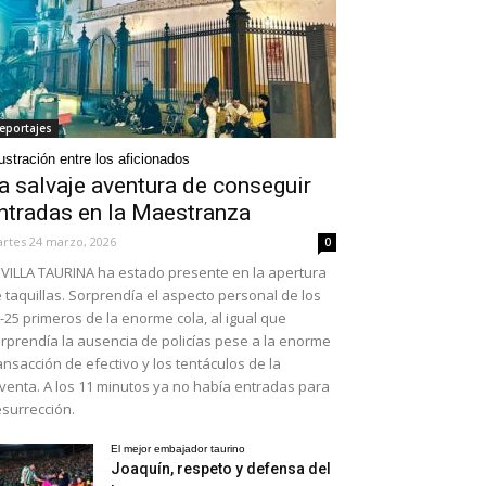
eportajes
ustración entre los aficionados
a salvaje aventura de conseguir
ntradas en la Maestranza
rtes 24 marzo, 2026
0
VILLA TAURINA ha estado presente en la apertura
 taquillas. Sorprendía el aspecto personal de los
-25 primeros de la enorme cola, al igual que
rprendía la ausencia de policías pese a la enorme
ansacción de efectivo y los tentáculos de la
venta. A los 11 minutos ya no había entradas para
surrección.
El mejor embajador taurino
Joaquín, respeto y defensa del