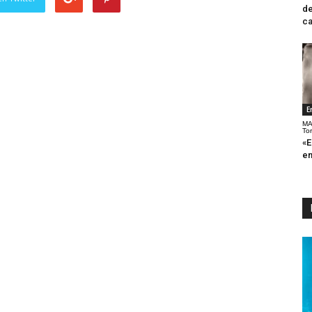
de
ca
E
MA
To
«E
en