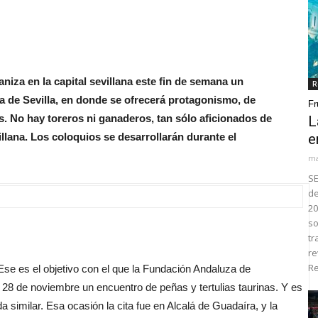
za en la capital sevillana este fin de semana un
R
ia de Sevilla, en donde se ofrecerá protagonismo, de
Fr
os. No hay toreros ni ganaderos, tan sólo aficionados de
L
illana. Los coloquios se desarrollarán durante el
e
ma
SE
de
20
so
tr
re
Re
 Ese es el objetivo con el que la Fundación Andaluza de
28 de noviembre un encuentro de peñas y tertulias taurinas. Y es
similar. Esa ocasión la cita fue en Alcalá de Guadaíra, y la