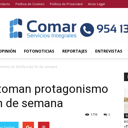
ntacto
Política de Cookies
Política de Privacidad
Aviso Legal
OPINIÓN
FOTONOTICIAS
REPORTAJES
ENTREVISTAS
ismo en Sevilla este fin de semana
 toman protagonismo
fin de semana
1719
0
E
BO
«T
en Twitter