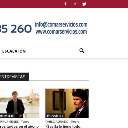
ESCALAFÓN
ENTREVISTAS
ntrevistas
Entrevistas
RJA JIMÉNEZ - Torero
PABLO AGUADO - Torero
res tardes en el abono
«Sevilla lo tiene todo;