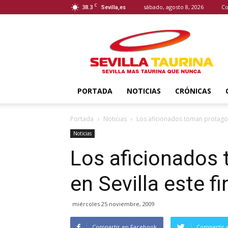
C
38.3
sábado, agosto 8, 2026
Co
Sevilla,es
Sevilla
Taurina
PORTADA
NOTICIAS
CRÓNICAS
Portada
Noticias
Los aficionados toman protagon
Noticias
Los aficionados
en Sevilla este 
miércoles 25 noviembre, 2009
Compartir en Facebook
Compartir 