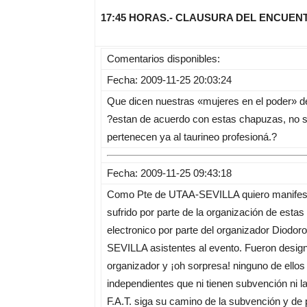
17:45 HORAS.- CLAUSURA DEL ENCUEN
Comentarios disponibles:
Fecha: 2009-11-25 20:03:24
Que dicen nuestras «mujeres en el poder» d
?estan de acuerdo con estas chapuzas, no sa
pertenecen ya al taurineo profesioná.?
Fecha: 2009-11-25 09:43:18
Como Pte de UTAA-SEVILLA quiero manifestar
sufrido por parte de la organización de est
electronico por parte del organizador Diodo
SEVILLA asistentes al evento. Fueron desig
organizador y ¡oh sorpresa! ninguno de ello
independientes que ni tienen subvención ni l
F.A.T. siga su camino de la subvención y de p