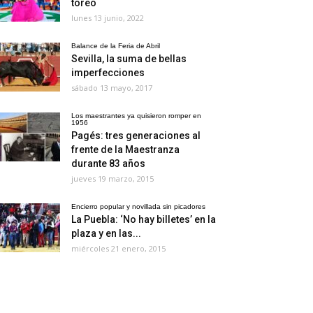
toreo
lunes 13 junio, 2022
Balance de la Feria de Abril
Sevilla, la suma de bellas
imperfecciones
sábado 13 mayo, 2017
Los maestrantes ya quisieron romper en
1956
Pagés: tres generaciones al
frente de la Maestranza
durante 83 años
jueves 19 marzo, 2015
Encierro popular y novillada sin picadores
La Puebla: ‘No hay billetes’ en la
plaza y en las...
miércoles 21 enero, 2015