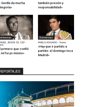
 Sevilla da mucha
también presión y
tegoría»
responsabilidad»
ntrevistas
Entrevistas
NUEL JESÚS 'EL CID' -
PABLO AGUADO - Torero
rero
«Hay que ir partido a
l primero que confió
partido: el domingo toca
 mí fui yo mismo»
Madrid»
REPORTAJES