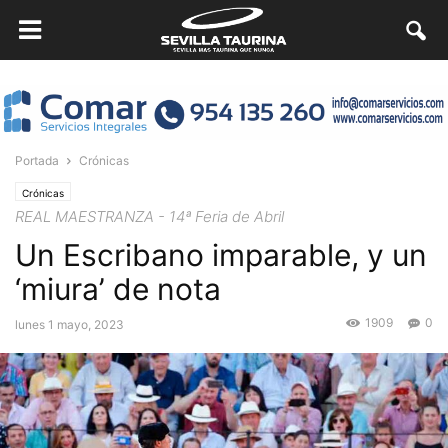
Portada
Crónicas
Crónicas
REAL MAESTRANZA - 14ª Feria de Abril
Un Escribano imparable, y un
‘miura’ de nota
1909
0
lunes 1 mayo, 2023