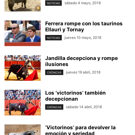
sábado 4 mayo, 2019
NOTICIAS
Ferrera rompe con los taurinos
Ellauri y Tornay
jueves 10 mayo, 2018
NOTICIAS
Jandilla decepciona y rompe
ilusiones
jueves 19 abril, 2018
CRÓNICAS
Los ‘victorinos’ también
decepcionan
sábado 14 abril, 2018
CRÓNICAS
‘Victorinos’ para devolver la
emoción y seriedad