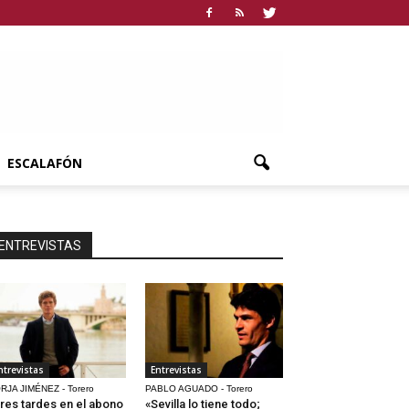
ESCALAFÓN
ENTREVISTAS
ntrevistas
Entrevistas
RJA JIMÉNEZ - Torero
PABLO AGUADO - Torero
res tardes en el abono
«Sevilla lo tiene todo;