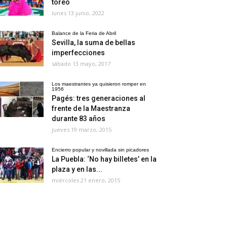
toreo
lunes 13 junio, 2022
Balance de la Feria de Abril
Sevilla, la suma de bellas
imperfecciones
sábado 13 mayo, 2017
Los maestrantes ya quisieron romper en
1956
Pagés: tres generaciones al
frente de la Maestranza
durante 83 años
jueves 19 marzo, 2015
Encierro popular y novillada sin picadores
La Puebla: ‘No hay billetes’ en la
plaza y en las...
miércoles 21 enero, 2015