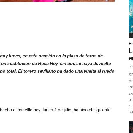
R
Fr
L
y lunes, en esta ocasión en la plaza de toros de
e
a en sustitución de Roca Rey, sin que se haya devuelto
ma
no total. El torero sevillano ha dado una vuelta al ruedo
SE
de
20
so
tr
re
ho el paseíllo hoy, lunes 1 de julio, ha sido el siguiente:
Re