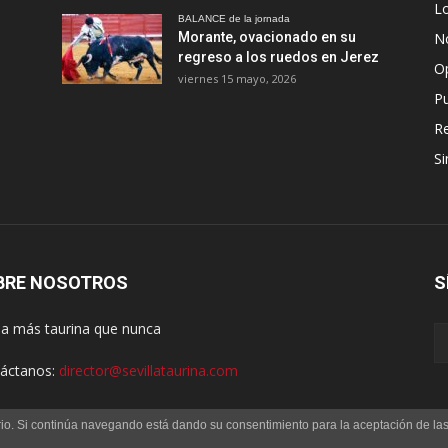
Lo
BALANCE de la jornada
Morante, ovacionado en su
No
regreso a los ruedos en Jerez
O
viernes 15 mayo, 2026
Pu
R
Si
BRE NOSOTROS
S
lla más taurina que nunca
áctanos:
director@sevillataurina.com
uario. Si continúa navegando está dando su consentimiento para la aceptación de l