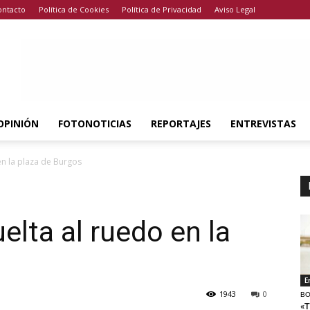
ontacto
Política de Cookies
Política de Privacidad
Aviso Legal
OPINIÓN
FOTONOTICIAS
REPORTAJES
ENTREVISTAS
en la plaza de Burgos
elta al ruedo en la
E
1943
0
BO
«T