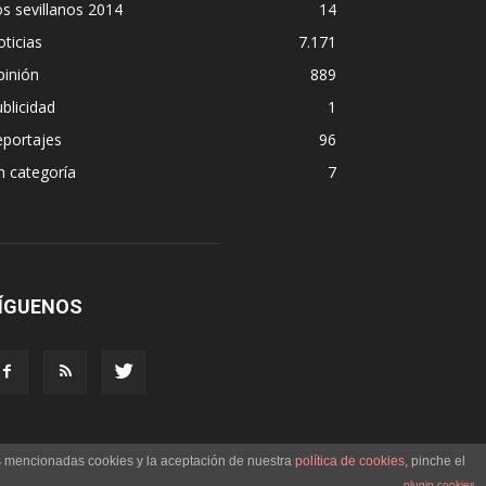
s sevillanos 2014
14
ticias
7.171
pinión
889
blicidad
1
eportajes
96
n categoría
7
ÍGUENOS
as mencionadas cookies y la aceptación de nuestra
política de cookies
, pinche el
plugin cookies