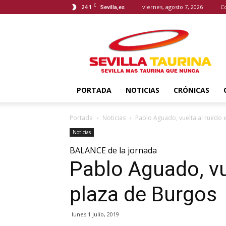
C
24.1
viernes, agosto 7, 2026
C
Sevilla,es
Sevilla
Taurina
PORTADA
NOTICIAS
CRÓNICAS
Portada
Noticias
Pablo Aguado, vuelta al ruedo 
Noticias
BALANCE de la jornada
Pablo Aguado, vu
plaza de Burgos
lunes 1 julio, 2019