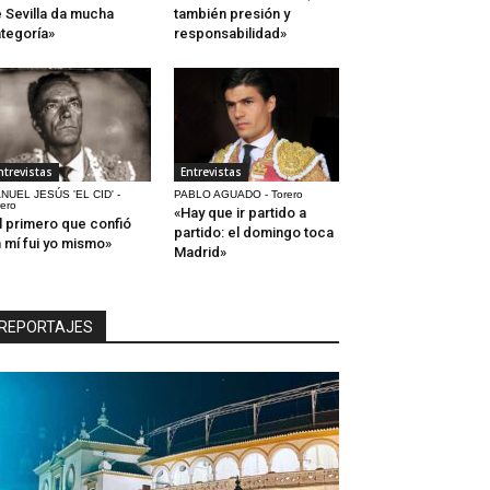
 Sevilla da mucha
también presión y
tegoría»
responsabilidad»
ntrevistas
Entrevistas
NUEL JESÚS 'EL CID' -
PABLO AGUADO - Torero
rero
«Hay que ir partido a
l primero que confió
partido: el domingo toca
 mí fui yo mismo»
Madrid»
REPORTAJES