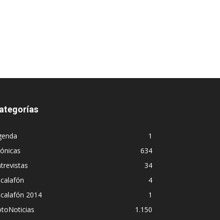
ategorías
genda
1
ónicas
634
trevistas
34
calafón
4
scalafón 2014
1
toNoticias
1.150