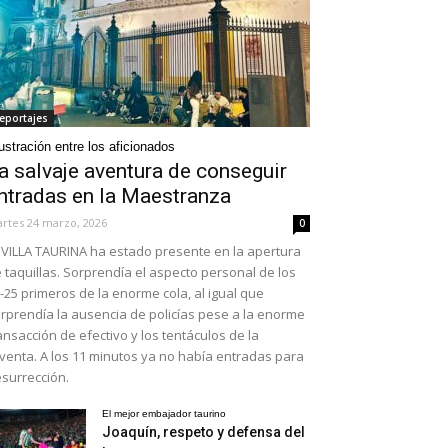
eportajes
ustración entre los aficionados
a salvaje aventura de conseguir
ntradas en la Maestranza
rtes 24 marzo, 2026
0
VILLA TAURINA ha estado presente en la apertura
 taquillas. Sorprendía el aspecto personal de los
-25 primeros de la enorme cola, al igual que
rprendía la ausencia de policías pese a la enorme
ansacción de efectivo y los tentáculos de la
venta. A los 11 minutos ya no había entradas para
surrección.
El mejor embajador taurino
Joaquín, respeto y defensa del