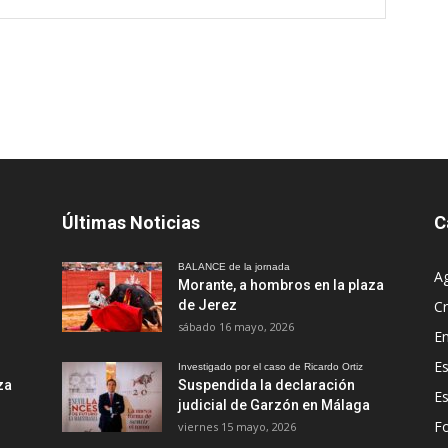
Últimas Noticias
C
BALANCE de la jornada
A
Morante, a hombros en la plaza
de Jerez
Cr
sábado 16 mayo, 2026
En
Es
Investigado por el caso de Ricardo Ortiz
za
Suspendida la declaración
E
judicial de Garzón en Málaga
Fo
viernes 15 mayo, 2026