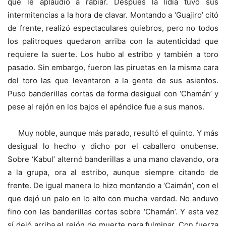
que le aplaudió a rabiar. Después la lidia tuvo sus
intermitencias a la hora de clavar. Montando a ‘Guajiro’ citó
de frente, realizó espectaculares quiebros, pero no todos
los palitroques quedaron arriba con la autenticidad que
requiere la suerte. Los hubo al estribo y también a toro
pasado. Sin embargo, fueron las piruetas en la misma cara
del toro las que levantaron a la gente de sus asientos.
Puso banderillas cortas de forma desigual con ‘Chamán’ y
pese al rejón en los bajos el apéndice fue a sus manos.
Muy noble, aunque más parado, resultó el quinto. Y más
desigual lo hecho y dicho por el caballero onubense.
Sobre ‘Kabul’ alternó banderillas a una mano clavando, ora
a la grupa, ora al estribo, aunque siempre citando de
frente. De igual manera lo hizo montando a ‘Caimán’, con el
que dejó un palo en lo alto con mucha verdad. No anduvo
fino con las banderillas cortas sobre ‘Chamán’. Y esta vez
sí dejó arriba el rejón de muerte para fulminar. Con fuerza