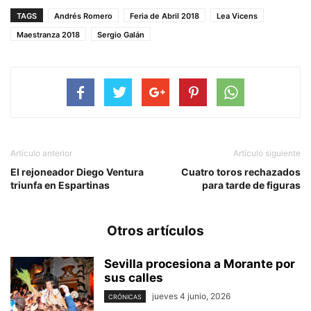
TAGS
Andrés Romero
Feria de Abril 2018
Lea Vicens
Maestranza 2018
Sergio Galán
Artículo anterior
Artículo siguiente
El rejoneador Diego Ventura
Cuatro toros rechazados
triunfa en Espartinas
para tarde de figuras
Otros artículos
Sevilla procesiona a Morante por
sus calles
jueves 4 junio, 2026
CRÓNICAS