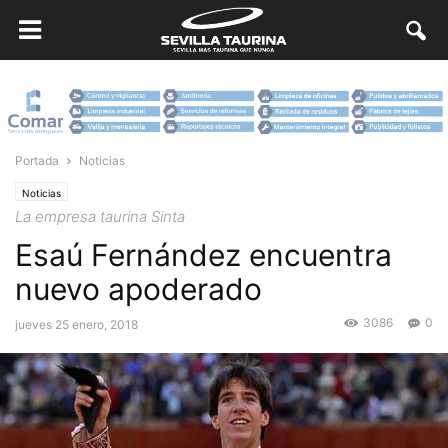
Portada
Noticias
Noticias
La empresa taurina Sinta
Esaú Fernández encuentra
nuevo apoderado
3086
0
jueves 25 enero, 2018