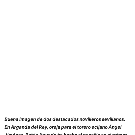
Buena imagen de dos destacados novilleros sevillanos.
En Arganda del Rey, oreja para el torero ecijano Ángel
Jiménez. Pablo Aguado ha hecho el paseíllo en el primer