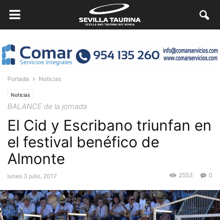
Portada
Noticias
Noticias
BALANCE de la jornada
El Cid y Escribano triunfan en
el festival benéfico de
Almonte
2553
0
lunes 3 julio, 2017