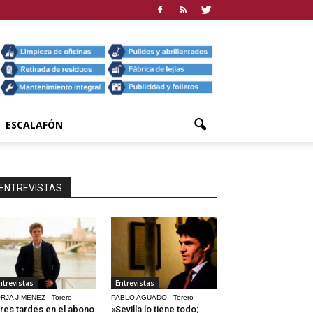
ESCALAFÓN
ENTREVISTAS
ntrevistas
Entrevistas
RJA JIMÉNEZ - Torero
PABLO AGUADO - Torero
res tardes en el abono
«Sevilla lo tiene todo;