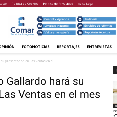
tacto
Política de Cookies
Política de Privacidad
Aviso Legal
OPINIÓN
FOTONOTICIAS
REPORTAJES
ENTREVISTAS
á su presentación en Las Ventas en el...
eo Gallardo hará su
Las Ventas en el mes
E
BO
«T