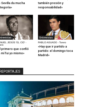
 Sevilla da mucha
también presión y
tegoría»
responsabilidad»
ntrevistas
Entrevistas
NUEL JESÚS 'EL CID' -
PABLO AGUADO - Torero
rero
«Hay que ir partido a
l primero que confió
partido: el domingo toca
 mí fui yo mismo»
Madrid»
REPORTAJES