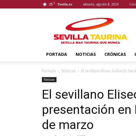
C
25
sábado, agosto 8, 2026
Con
Sevilla,es
Sevilla
Taurina
PORTADA
NOTICIAS
CRÓNICAS
Portada
Noticias
El sevillano Eliseo Gallardo har
Noticias
El sevillano Elis
presentación en 
de marzo