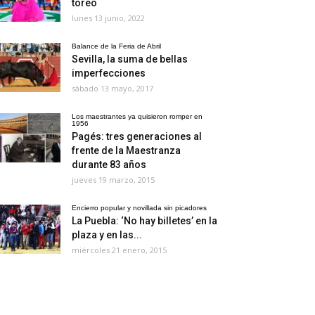
toreo
lunes 13 junio, 2022
Balance de la Feria de Abril
Sevilla, la suma de bellas
imperfecciones
sábado 13 mayo, 2017
Los maestrantes ya quisieron romper en
1956
Pagés: tres generaciones al
frente de la Maestranza
durante 83 años
jueves 19 marzo, 2015
Encierro popular y novillada sin picadores
La Puebla: ‘No hay billetes’ en la
plaza y en las...
miércoles 21 enero, 2015