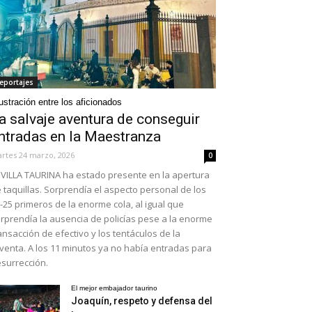
eportajes
ustración entre los aficionados
a salvaje aventura de conseguir
ntradas en la Maestranza
rtes 24 marzo, 2026
0
VILLA TAURINA ha estado presente en la apertura
 taquillas. Sorprendía el aspecto personal de los
-25 primeros de la enorme cola, al igual que
rprendía la ausencia de policías pese a la enorme
ansacción de efectivo y los tentáculos de la
venta. A los 11 minutos ya no había entradas para
surrección.
El mejor embajador taurino
Joaquín, respeto y defensa del