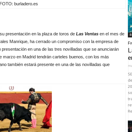
FOTO: burladero.es
su presentación en la plaza de toros de
Las Ventas
en el mes de
R
rales Manrique, ha cerrado un compromiso con la empresa de
Fr
 presentación en una de las tres novilladas que se anunciarán
L
de marzo en Madrid tendrán carteles buenos, con los más
e
lano también estará presente en una de las novilladas que
ma
SE
de
20
so
tr
re
Re