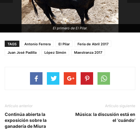
El primero de El Pilar.
TAGS
Antonio Ferrera
El Pilar
Feria de Abril 2017
Juan José Padilla
López Simón
Maestranza 2017
Artículo anterior
Artículo siguiente
Continúa abierta la
Música: la discusión está en
exposición sobre la
el ‘cuándo’
ganadería de Miura