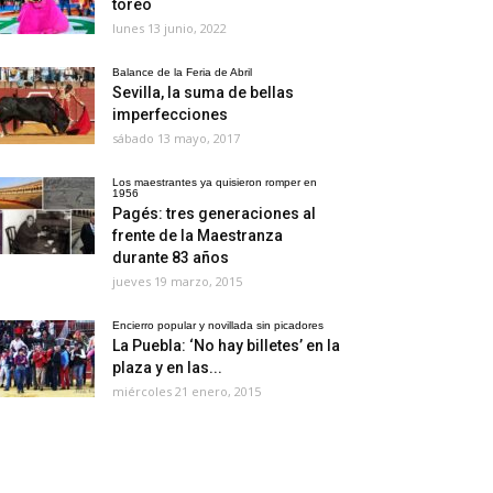
toreo
lunes 13 junio, 2022
Balance de la Feria de Abril
Sevilla, la suma de bellas
imperfecciones
sábado 13 mayo, 2017
Los maestrantes ya quisieron romper en
1956
Pagés: tres generaciones al
frente de la Maestranza
durante 83 años
jueves 19 marzo, 2015
Encierro popular y novillada sin picadores
La Puebla: ‘No hay billetes’ en la
plaza y en las...
miércoles 21 enero, 2015