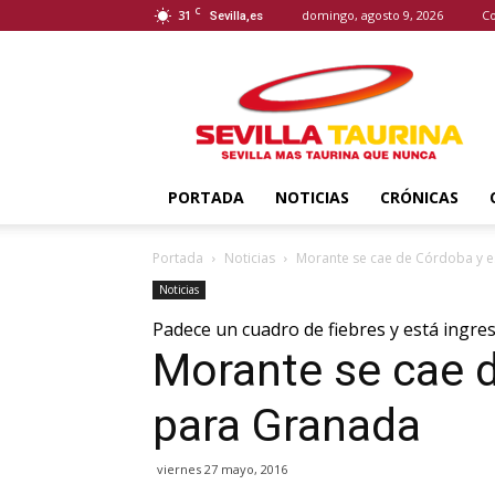
C
31
domingo, agosto 9, 2026
Co
Sevilla,es
Sevilla
Taurina
PORTADA
NOTICIAS
CRÓNICAS
Portada
Noticias
Morante se cae de Córdoba y 
Noticias
Padece un cuadro de fiebres y está ingre
Morante se cae 
para Granada
viernes 27 mayo, 2016