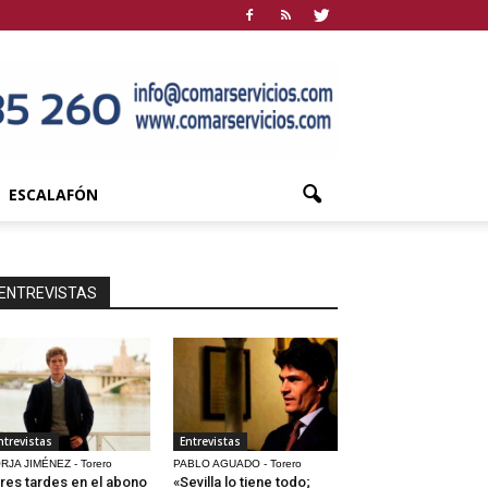
ESCALAFÓN
ENTREVISTAS
ntrevistas
Entrevistas
RJA JIMÉNEZ - Torero
PABLO AGUADO - Torero
res tardes en el abono
«Sevilla lo tiene todo;