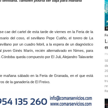
al sevillana. También podría ser baja para mañana
R
se cae del cartel de esta tarde de viernes en la Feria de la
Fr
rio del coso, el sevillano Pepe Cutiño, el torero de La
L
villano por un cuadro febril, a la espera de un diagnóstico
e
al joven Ginés Marín, recién alternativado en Nimes, para
ma
en Córdoba queda compuesto por El Juli, Alejandro Talavante
SE
de
20
 mañana sábado en la Feria de Granada, en el que está
so
tr
ros de la ganadería de El Freixo.
re
Re