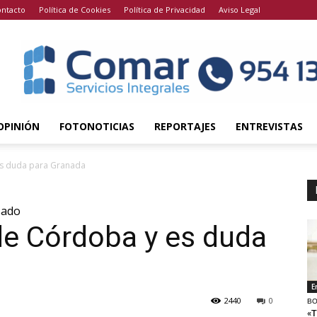
ntacto
Política de Cookies
Política de Privacidad
Aviso Legal
OPINIÓN
FOTONOTICIAS
REPORTAJES
ENTREVISTAS
es duda para Granada
sado
de Córdoba y es duda
E
2440
0
BO
«T