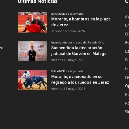
Últimas Noticias
C
BALANCE de la jornada
A
Morante, a hombros en la plaza
de Jerez
Cr
sábado 16 mayo, 2026
En
Es
Investigado por el caso de Ricardo Ortiz
za
Suspendida la declaración
E
judicial de Garzón en Málaga
Fo
viernes 15 mayo, 2026
Lo
BALANCE de la jornada
Morante, ovacionado en su
No
regreso a los ruedos en Jerez
O
viernes 15 mayo, 2026
Pu
R
Si