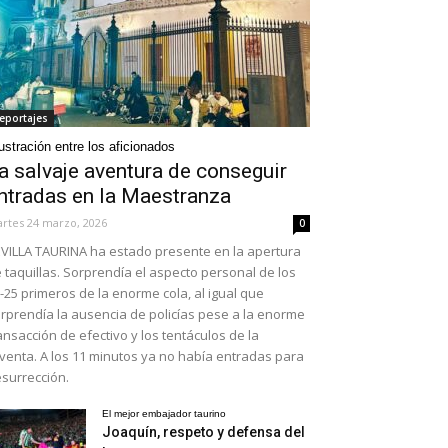
eportajes
ustración entre los aficionados
a salvaje aventura de conseguir
ntradas en la Maestranza
rtes 24 marzo, 2026
0
VILLA TAURINA ha estado presente en la apertura
 taquillas. Sorprendía el aspecto personal de los
-25 primeros de la enorme cola, al igual que
rprendía la ausencia de policías pese a la enorme
ansacción de efectivo y los tentáculos de la
venta. A los 11 minutos ya no había entradas para
surrección.
El mejor embajador taurino
Joaquín, respeto y defensa del