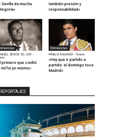
 Sevilla da mucha
también presión y
tegoría»
responsabilidad»
ntrevistas
Entrevistas
NUEL JESÚS 'EL CID' -
PABLO AGUADO - Torero
rero
«Hay que ir partido a
l primero que confió
partido: el domingo toca
 mí fui yo mismo»
Madrid»
REPORTAJES