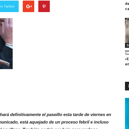
de
en Twitter
ca
E
MA
To
«E
en
hará definitivamente el paseíllo esta tarde de viernes en
municado, está aquejado de un proceso febril e incluso