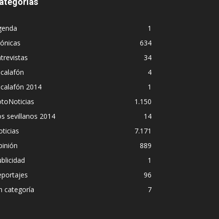
ategorías
genda
1
ónicas
634
trevistas
34
calafón
4
scalafón 2014
1
toNoticias
1.150
s sevillanos 2014
14
ticias
7.171
pinión
889
blicidad
1
eportajes
96
n categoría
7