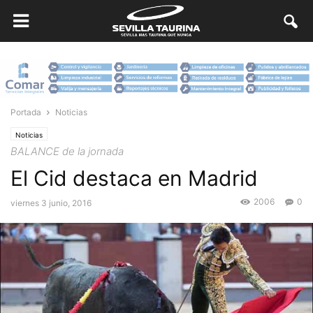
Portada
Noticias
Noticias
BALANCE de la jornada
El Cid destaca en Madrid
2006
0
viernes 3 junio, 2016