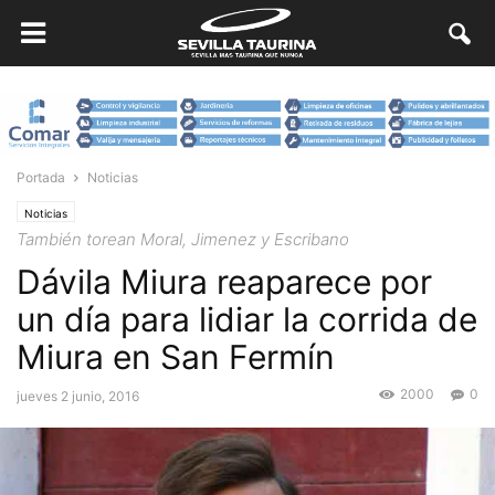
Portada
Noticias
Noticias
También torean Moral, Jimenez y Escribano
Dávila Miura reaparece por
un día para lidiar la corrida de
Miura en San Fermín
2000
0
jueves 2 junio, 2016