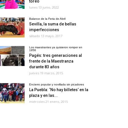
toreo
lunes 13 junio, 2022
Balance de la Feria de Abril
Sevilla, la suma de bellas
imperfecciones
sábado 13 mayo, 2017
Los maestrantes ya quisieron romper en
1956
Pagés: tres generaciones al
frente de la Maestranza
durante 83 años
jueves 19 marzo, 2015
Encierro popular y novillada sin picadores
La Puebla: ‘No hay billetes’ en la
plaza y en las...
miércoles 21 enero, 2015