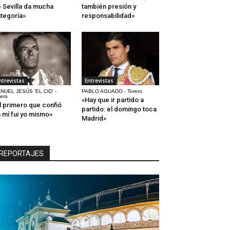
 Sevilla da mucha
también presión y
tegoría»
responsabilidad»
ntrevistas
Entrevistas
NUEL JESÚS 'EL CID' -
PABLO AGUADO - Torero
rero
«Hay que ir partido a
l primero que confió
partido: el domingo toca
 mí fui yo mismo»
Madrid»
REPORTAJES