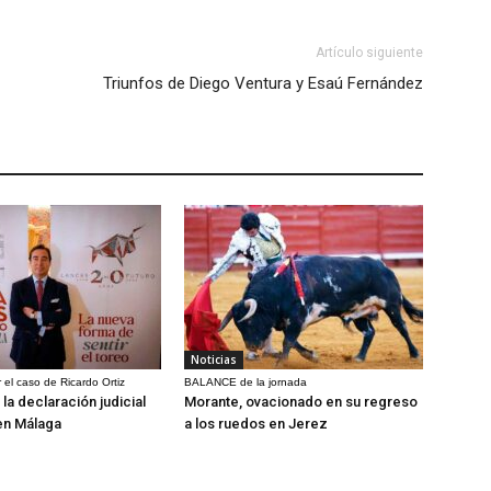
Artículo siguiente
Triunfos de Diego Ventura y Esaú Fernández
Noticias
 el caso de Ricardo Ortiz
BALANCE de la jornada
la declaración judicial
Morante, ovacionado en su regreso
en Málaga
a los ruedos en Jerez