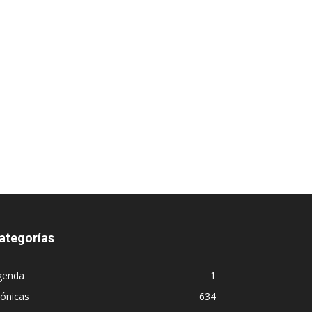
ategorías
genda
1
ónicas
634