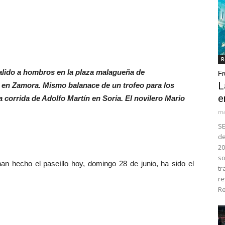
R
alido a hombros en la plaza malagueña de
Fr
L
 en Zamora. Mismo balanace de un trofeo para los
e
 corrida de Adolfo Martín en Soria. El novilero Mario
ma
SE
de
20
so
 hecho el paseíllo hoy, domingo 28 de junio, ha sido el
tr
re
Re