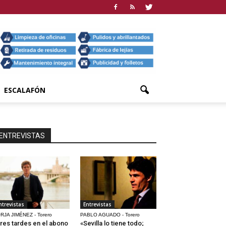
ESCALAFÓN
ENTREVISTAS
ntrevistas
Entrevistas
RJA JIMÉNEZ - Torero
PABLO AGUADO - Torero
res tardes en el abono
«Sevilla lo tiene todo;