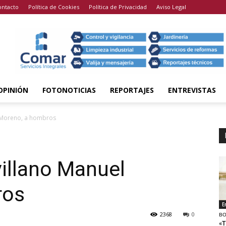
ontacto
Política de Cookies
Política de Privacidad
Aviso Legal
OPINIÓN
FOTONOTICIAS
REPORTAJES
ENTREVISTAS
l Moreno, a hombros
villano Manuel
ros
E
2368
0
BO
«T