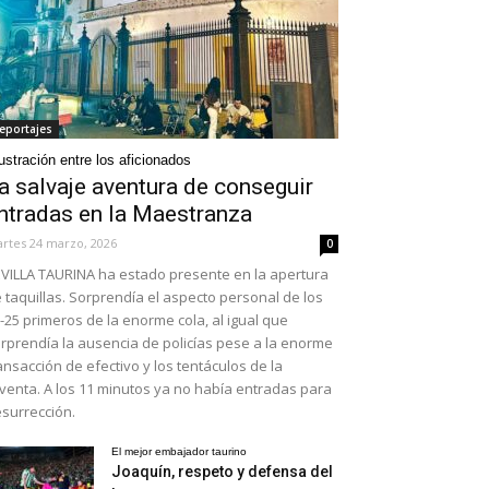
eportajes
ustración entre los aficionados
a salvaje aventura de conseguir
ntradas en la Maestranza
rtes 24 marzo, 2026
0
VILLA TAURINA ha estado presente en la apertura
 taquillas. Sorprendía el aspecto personal de los
-25 primeros de la enorme cola, al igual que
rprendía la ausencia de policías pese a la enorme
ansacción de efectivo y los tentáculos de la
venta. A los 11 minutos ya no había entradas para
surrección.
El mejor embajador taurino
Joaquín, respeto y defensa del