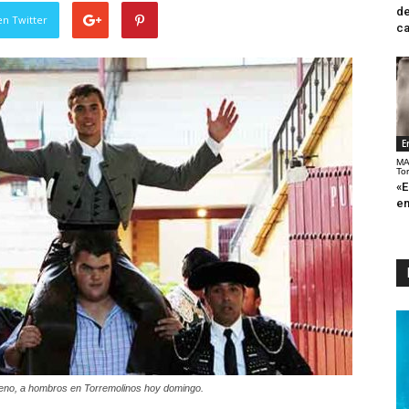
de
en Twitter
ca
E
MA
To
«E
en
reno, a hombros en Torremolinos hoy domingo.