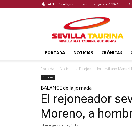
C
24.3
viernes, agosto 7, 2026
C
Sevilla,es
Sevilla
Taurina
PORTADA
NOTICIAS
CRÓNICAS
Portada
Noticias
El rejoneador sevillano Manue
Noticias
BALANCE de la jornada
El rejoneador se
Moreno, a homb
domingo 28 junio, 2015