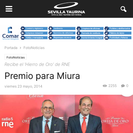
Portada
FotoNoticias
FotoNoticias
Recibe el 'Hierro de Oro' de RNE
Premio para Miura
2255
0
viernes 23 mayo, 2014