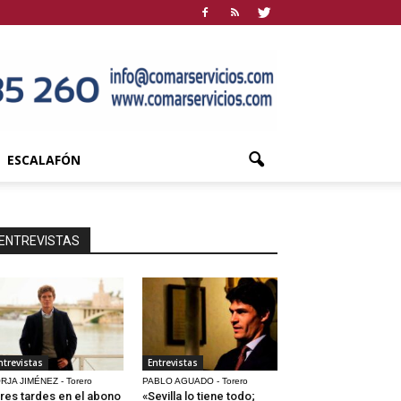
ESCALAFÓN
ENTREVISTAS
ntrevistas
Entrevistas
RJA JIMÉNEZ - Torero
PABLO AGUADO - Torero
res tardes en el abono
«Sevilla lo tiene todo;