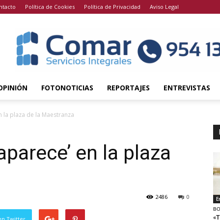
ntacto
Política de Cookies
Política de Privacidad
Aviso Legal
OPINIÓN
FOTONOTICIAS
REPORTAJES
ENTREVISTAS
n la plaza de la Maestranza
aparece’ en la plaza
a
2486
0
E
BO
«T
en Twitter