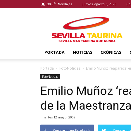
C
30.8
jueves, agosto 6, 2026
Co
Sevilla,es
Sevilla
Taurina
PORTADA
NOTICIAS
CRÓNICAS
Portada
FotoNoticias
Emilio Muñoz ‘reaparece’ e
FotoNoticias
Emilio Muñoz ‘re
de la Maestranz
martes 12 mayo, 2009
Compartir en Facebook
Compartir 