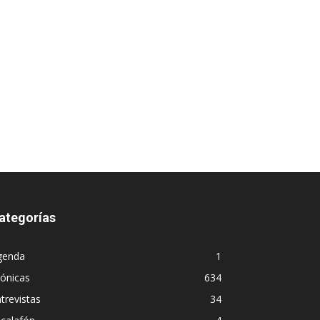
ategorías
genda
1
ónicas
634
trevistas
34