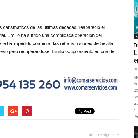
s carismáticos de las últimas décadas, reapareció el
ial. Emilio ha sufrido una complicada operación del
R
ue le ha impedido comentar las retransmisiones de Sevilla
Fr
 peso pero recuperándose, Emilio ocupó asiento en una de
L
e
ma
SE
de
20
so
tr
re
r
Re
Artículo siguiente