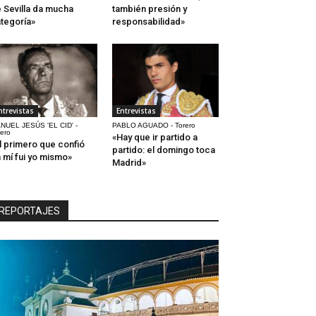
 Sevilla da mucha
también presión y
tegoría»
responsabilidad»
ntrevistas
Entrevistas
NUEL JESÚS 'EL CID' -
PABLO AGUADO - Torero
rero
«Hay que ir partido a
l primero que confió
partido: el domingo toca
 mí fui yo mismo»
Madrid»
REPORTAJES