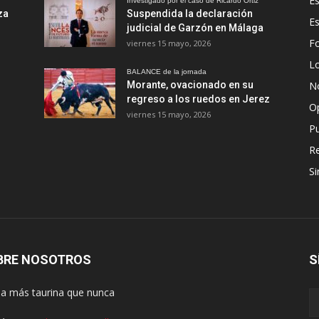
Es
Investigado por el caso de Ricardo Ortiz
za
Suspendida la declaración
E
judicial de Garzón en Málaga
Fo
viernes 15 mayo, 2026
Lo
BALANCE de la jornada
Morante, ovacionado en su
No
regreso a los ruedos en Jerez
O
viernes 15 mayo, 2026
Pu
R
Si
BRE NOSOTROS
S
lla más taurina que nunca