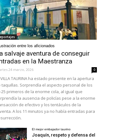
eportajes
ustración entre los aficionados
a salvaje aventura de conseguir
ntradas en la Maestranza
rtes 24 marzo, 2026
0
VILLA TAURINA ha estado presente en la apertura
 taquillas. Sorprendía el aspecto personal de los
-25 primeros de la enorme cola, al igual que
rprendía la ausencia de policías pese a la enorme
ansacción de efectivo y los tentáculos de la
venta. A los 11 minutos ya no había entradas para
surrección.
El mejor embajador taurino
Joaquín, respeto y defensa del