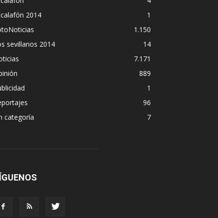
calafón
4
scalafón 2014
1
toNoticias
1.150
s sevillanos 2014
14
ticias
7.171
pinión
889
blicidad
1
eportajes
96
n categoría
7
ÍGUENOS