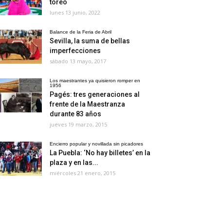
toreo
lunes 13 junio, 2022
Balance de la Feria de Abril
Sevilla, la suma de bellas
imperfecciones
sábado 13 mayo, 2017
Los maestrantes ya quisieron romper en
1956
Pagés: tres generaciones al
frente de la Maestranza
durante 83 años
jueves 19 marzo, 2015
Encierro popular y novillada sin picadores
La Puebla: ‘No hay billetes’ en la
plaza y en las...
miércoles 21 enero, 2015