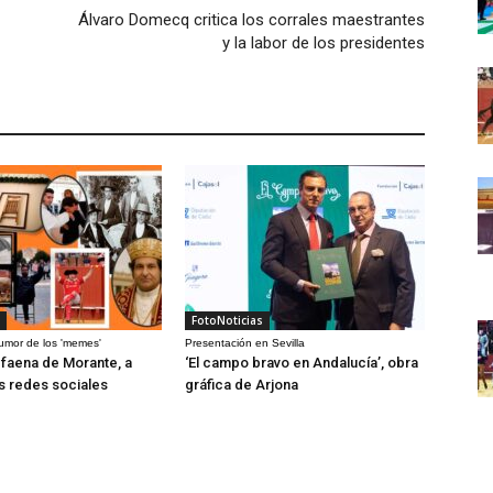
Álvaro Domecq critica los corrales maestrantes
y la labor de los presidentes
FotoNoticias
humor de los 'memes'
Presentación en Sevilla
a faena de Morante, a
‘El campo bravo en Andalucía’, obra
as redes sociales
gráfica de Arjona