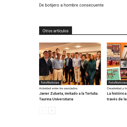
De botijero a hombre consecuente
Otros artículos
FotoNoticias
FotoNoticias
Actividad entre los asociados
Creatividad y 
Javier Zulueta, invitado a la Tertulia
La históric
Taurina Universitaria
través de l