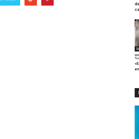
de
ca
E
MA
To
«E
en