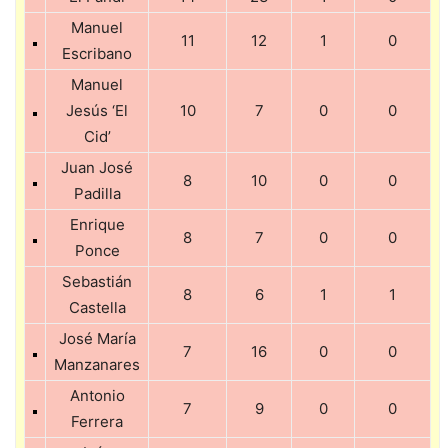
Manuel
11
12
1
0
Escribano
Manuel
Jesús ‘El
10
7
0
0
Cid’
Juan José
8
10
0
0
Padilla
Enrique
8
7
0
0
Ponce
Sebastián
8
6
1
1
Castella
José María
7
16
0
0
Manzanares
Antonio
7
9
0
0
Ferrera