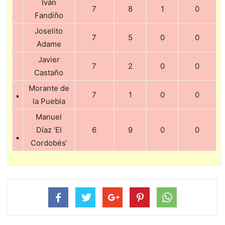
Iván
7
8
1
0
Fandiño
Joselito
7
5
0
0
Adame
Javier
7
2
0
0
Castaño
Morante de
7
1
0
0
la Puebla
Manuel
Díaz ‘El
6
9
0
0
Cordobés’