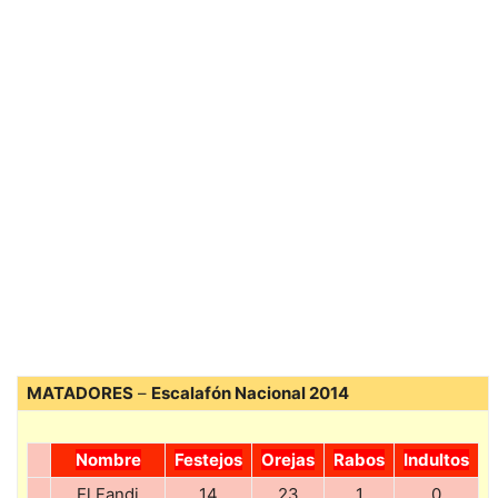
MATADORES
–
Escalafón Nacional 2014
Nombre
Festejos
Orejas
Rabos
Indultos
El Fandi
14
23
1
0