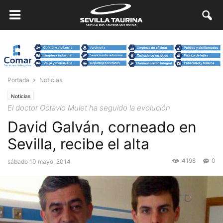
Portada
Noticias
Noticias
El doctor Octavio Mulet ha seguido la evolución
David Galván, corneado en
Sevilla, recibe el alta
4198
0
sábado 10 mayo, 2014