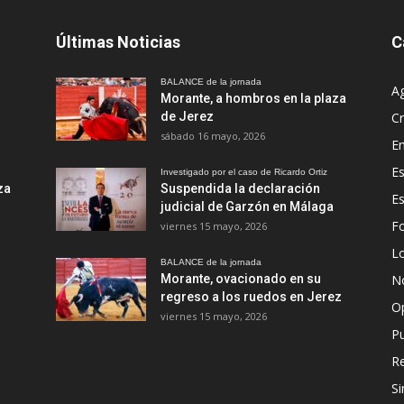
Últimas Noticias
C
BALANCE de la jornada
A
Morante, a hombros en la plaza
de Jerez
Cr
sábado 16 mayo, 2026
En
Es
Investigado por el caso de Ricardo Ortiz
za
Suspendida la declaración
E
judicial de Garzón en Málaga
Fo
viernes 15 mayo, 2026
Lo
BALANCE de la jornada
Morante, ovacionado en su
No
regreso a los ruedos en Jerez
O
viernes 15 mayo, 2026
Pu
R
Si