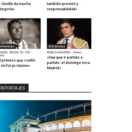
 Sevilla da mucha
también presión y
tegoría»
responsabilidad»
ntrevistas
Entrevistas
NUEL JESÚS 'EL CID' -
PABLO AGUADO - Torero
rero
«Hay que ir partido a
l primero que confió
partido: el domingo toca
 mí fui yo mismo»
Madrid»
REPORTAJES