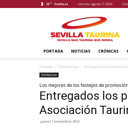
C
28
viernes, agosto 7, 2026
Con
Sevilla,es
Sevilla
Taurina
PORTADA
NOTICIAS
CRÓNICAS
Portada
FotoNoticias
Entregados los premios de 
FotoNoticias
Los mejores de los festejos de promoció
Entregados los p
Asociación Tauri
jueves 1 noviembre, 2012