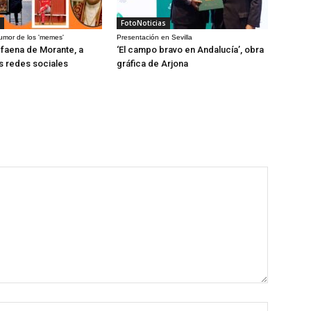
FotoNoticias
humor de los 'memes'
Presentación en Sevilla
a faena de Morante, a
‘El campo bravo en Andalucía’, obra
as redes sociales
gráfica de Arjona