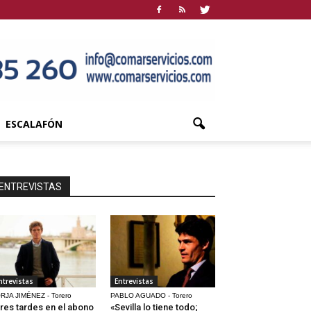
ESCALAFÓN
ENTREVISTAS
ntrevistas
Entrevistas
RJA JIMÉNEZ - Torero
PABLO AGUADO - Torero
res tardes en el abono
«Sevilla lo tiene todo;