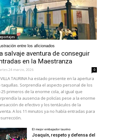
eportajes
ustración entre los aficionados
a salvaje aventura de conseguir
ntradas en la Maestranza
rtes 24 marzo, 2026
0
VILLA TAURINA ha estado presente en la apertura
 taquillas. Sorprendía el aspecto personal de los
-25 primeros de la enorme cola, al igual que
rprendía la ausencia de policías pese a la enorme
ansacción de efectivo y los tentáculos de la
venta. A los 11 minutos ya no había entradas para
surrección.
El mejor embajador taurino
Joaquín, respeto y defensa del