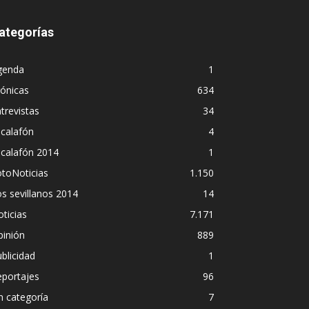
ategorías
genda
1
ónicas
634
trevistas
34
calafón
4
scalafón 2014
1
toNoticias
1.150
s sevillanos 2014
14
ticias
7.171
pinión
889
blicidad
1
eportajes
96
n categoría
7