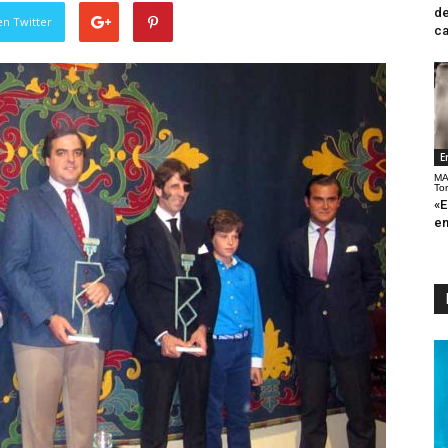
de
en Twitter
ca
E
MA
To
«E
en