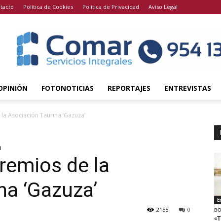
tacto
Política de Cookies
Política de Privacidad
Aviso Legal
OPINIÓN
FOTONOTICIAS
REPORTAJES
ENTREVISTAS
la Asociación Taurina ‘Gazuza’
n
remios de la
na ‘Gazuza’
E
2155
0
BO
«T