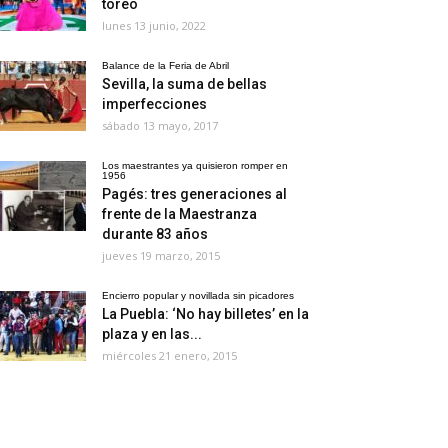
toreo
lunes 13 junio, 2022
Balance de la Feria de Abril
Sevilla, la suma de bellas
imperfecciones
sábado 13 mayo, 2017
Los maestrantes ya quisieron romper en
1956
Pagés: tres generaciones al
frente de la Maestranza
durante 83 años
jueves 19 marzo, 2015
Encierro popular y novillada sin picadores
La Puebla: ‘No hay billetes’ en la
plaza y en las...
miércoles 21 enero, 2015