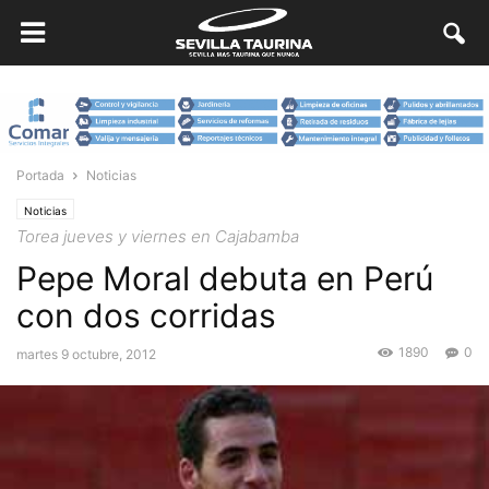
Portada
Noticias
Noticias
Torea jueves y viernes en Cajabamba
Pepe Moral debuta en Perú
con dos corridas
1890
0
martes 9 octubre, 2012