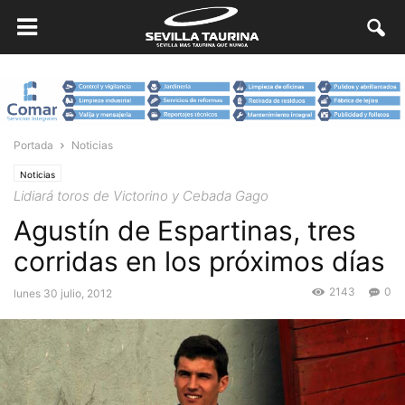
Portada
Noticias
Noticias
Lidiará toros de Victorino y Cebada Gago
Agustín de Espartinas, tres
corridas en los próximos días
2143
0
lunes 30 julio, 2012