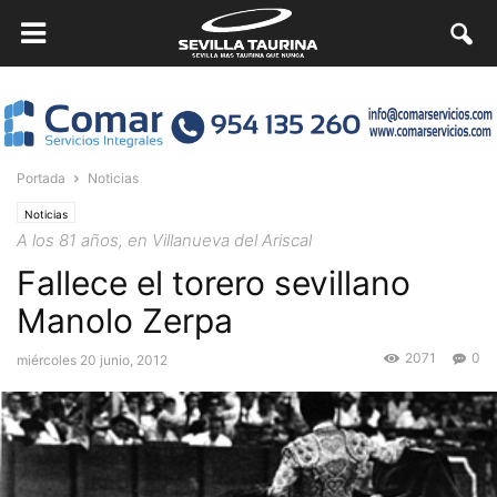
Portada
Noticias
Noticias
A los 81 años, en Villanueva del Ariscal
Fallece el torero sevillano
Manolo Zerpa
2071
0
miércoles 20 junio, 2012