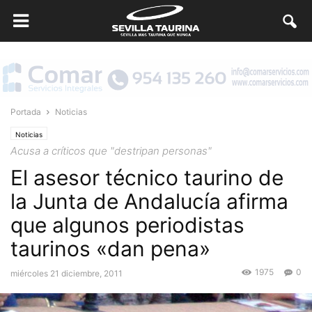
Portada
Noticias
Noticias
Acusa a críticos que "destripan personas"
El asesor técnico taurino de
la Junta de Andalucía afirma
que algunos periodistas
taurinos «dan pena»
1975
0
miércoles 21 diciembre, 2011