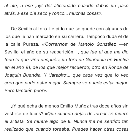
al ole, a ese ¡ay! del aficionado cuando dabas un paso
atrás, a ese ole seco y ronco… muchas cosas»
.
De Sevilla al toro. Le pido que se quede con algunos de
los que le han marcado en su carrera. Tampoco duda el de
la calle Pureza.
«‘Correrríos’ de Manolo González
—en
Sevilla, el año de su reaparición—,
que fue el que me dio
todo lo que vino después; un toro de Guardiola en Huelva
en el año 91, de los que mejor recuerdo; otro en Ronda de
Joaquín Buendía. Y ‘Jarabito’… que cada vez que lo veo
creo que pude estar mejor. Siempre se puede estar mejor.
Pero también peor»
.
¿Y qué echa de menos Emilio Muñoz tras doce años sin
vestirse de luces?
«Que cuando dejas de torear se muere
el artista. Se muere algo de ti. Nunca me he sentido tan
realizado que cuando toreaba. Puedes hacer otras cosas