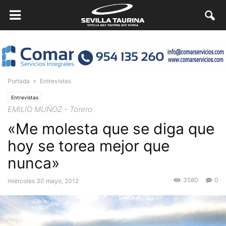
Portada
Entrevistas
Entrevistas
EMILIO MUÑOZ - Torero
«Me molesta que se diga que
hoy se torea mejor que
nunca»
3580
0
miércoles 30 mayo, 2012