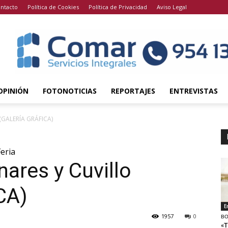
ntacto
Política de Cookies
Política de Privacidad
Aviso Legal
OPINIÓN
FOTONOTICIAS
REPORTAJES
ENTREVISTAS
 (GALERÍA GRÁFICA)
eria
ares y Cuvillo
CA)
E
1957
0
BO
«T