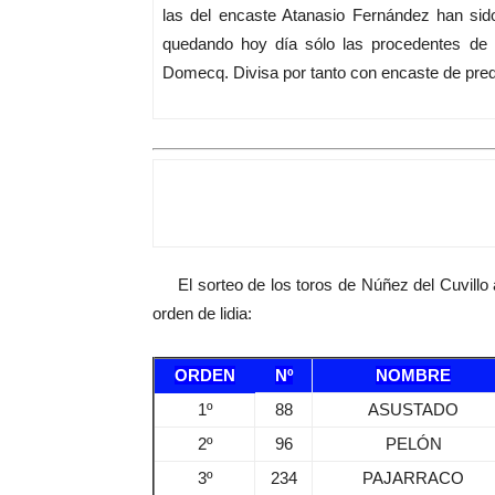
las del encaste Atanasio Fernández han sid
quedando hoy día sólo las procedentes de l
Domecq. Divisa por tanto con encaste de pr
EL SORTEO
El sorteo de los toros de Núñez del Cuvillo a
orden de lidia:
ORDEN
Nº
NOMBRE
1º
88
ASUSTADO
2º
96
PELÓN
3º
234
PAJARRACO