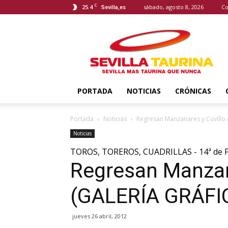
C
25.4
sábado, agosto 8, 2026
Co
Sevilla,es
Sevilla
Taurina
PORTADA
NOTICIAS
CRÓNICAS
Portada
Noticias
Regresan Manzanares y Cuvillo
Noticias
TOROS, TOREROS, CUADRILLAS - 14ª de F
Regresan Manzan
(GALERÍA GRÁFI
jueves 26 abril, 2012