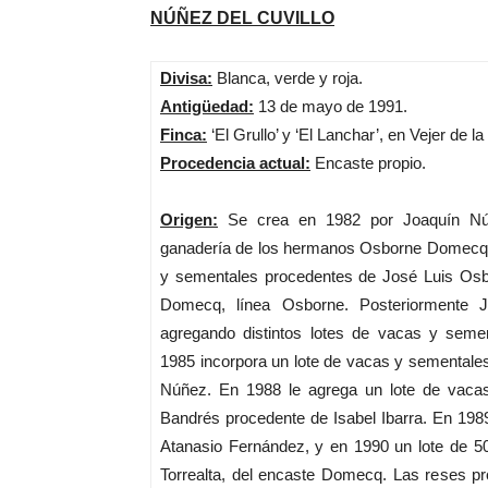
NÚÑEZ DEL CUVILLO
Divisa:
Blanca, verde y roja.
Antigüedad:
13 de mayo de 1991.
Finca:
‘El Grullo’ y ‘El Lanchar’, en Vejer de l
Procedencia actual:
Encaste propio.
Origen:
Se crea en 1982 por Joaquín Núñ
ganadería de los hermanos Osborne Domecq,
y sementales procedentes de José Luis Osbo
Domecq, línea Osborne. Posteriormente J
agregando distintos lotes de vacas y seme
1985 incorpora un lote de vacas y sementale
Núñez. En 1988 le agrega un lote de vaca
Bandrés procedente de Isabel Ibarra. En 1989
Atanasio Fernández, y en 1990 un lote de 5
Torrealta, del encaste Domecq. Las reses p