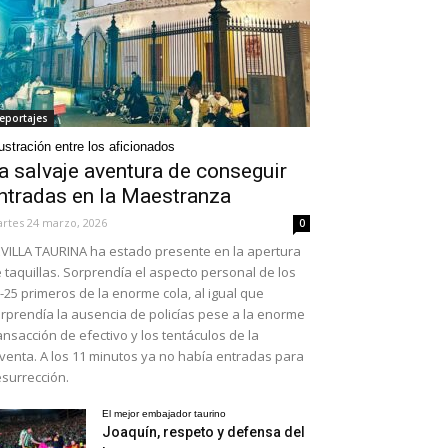
eportajes
ustración entre los aficionados
a salvaje aventura de conseguir
ntradas en la Maestranza
rtes 24 marzo, 2026
0
VILLA TAURINA ha estado presente en la apertura
 taquillas. Sorprendía el aspecto personal de los
-25 primeros de la enorme cola, al igual que
rprendía la ausencia de policías pese a la enorme
ansacción de efectivo y los tentáculos de la
venta. A los 11 minutos ya no había entradas para
surrección.
El mejor embajador taurino
Joaquín, respeto y defensa del