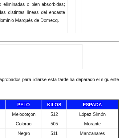
o eliminadas o bien absorbidas;
as distintas líneas del encaste
edominio Marqués de Domecq.
probados para lidiarse esta tarde ha deparado el siguiente
PELO
KILOS
ESPADA
Melocotçon
512
López Simón
Colorao
505
Morante
Negro
511
Manzanares