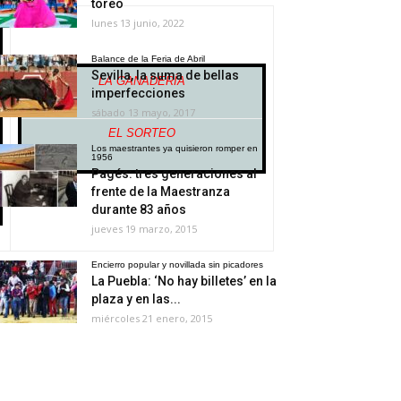
toreo
lunes 13 junio, 2022
Balance de la Feria de Abril
Sevilla, la suma de bellas
LA GANADERÍA
imperfecciones
sábado 13 mayo, 2017
EL SORTEO
Los maestrantes ya quisieron romper en
1956
Pagés: tres generaciones al
frente de la Maestranza
durante 83 años
jueves 19 marzo, 2015
Encierro popular y novillada sin picadores
La Puebla: ‘No hay billetes’ en la
plaza y en las...
miércoles 21 enero, 2015