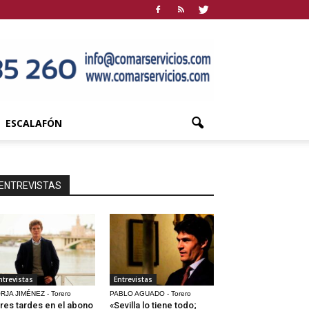
ESCALAFÓN
ENTREVISTAS
ntrevistas
Entrevistas
RJA JIMÉNEZ - Torero
PABLO AGUADO - Torero
res tardes en el abono
«Sevilla lo tiene todo;