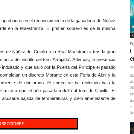
aprobados en el reconocimiento de la ganadería de Núñez
 tarde en la Maestranza. El primer sobrero es de la misma
R
Fr
L
 de Núñez del Cuvillo a la Real Maestranza tras la gran
e
stórico del indulto del toro ‘Arrojado’. Además, la presencia
ma
indultado y que salió por la Puerta del Príncipe el pasado
 completan un discreto Morante en esta Feria de Abril y la
SE
de
mbiente de doctorado. El sorteo se ha realizado bajo la
20
el mismo que el año pasado indultó al toro de Cuvillo. El
so
na acusada bajada de temperaturas y cielo amenazante de
tr
re
Re
AS SECCIONES