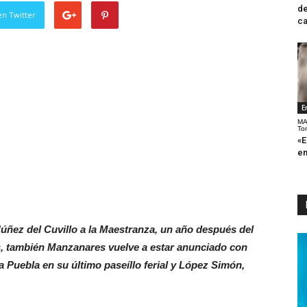
de
en Twitter
ca
E
MA
To
«E
en
Núñez del Cuvillo a la Maestranza, un año después del
ás, también Manzanares vuelve a estar anunciado con
a Puebla en su último paseíllo ferial y López Simón,