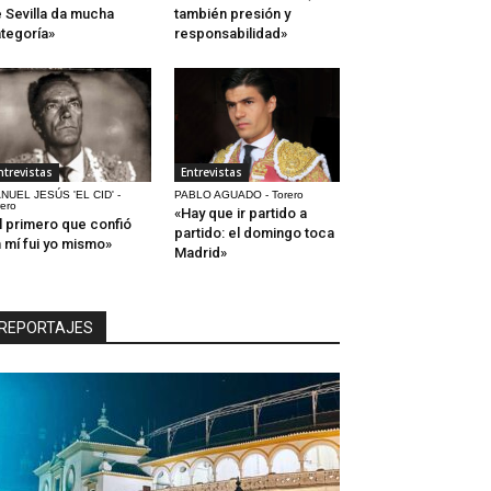
 Sevilla da mucha
también presión y
tegoría»
responsabilidad»
ntrevistas
Entrevistas
NUEL JESÚS 'EL CID' -
PABLO AGUADO - Torero
rero
«Hay que ir partido a
l primero que confió
partido: el domingo toca
 mí fui yo mismo»
Madrid»
REPORTAJES