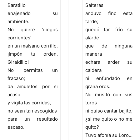
Baratillo
Salteras
enajenado su
anduvo fino esta
ambiente.
tarde;
No quiere ‘diegos
quedó tan frío su
corrientes’
alarde
en un malsano corrillo.
que de ninguna
¡Impón tu orden,
manera
Giraldillo!
echara arder su
No permitas un
caldera
fracaso;
ni enfundado en
da amuletos por si
grana oros.
acaso
No musitó con sus
y vigila las corridas,
toros
no sean tan escogidas
ni quiso cantar bajito,
para un resultado
¿si me quito o no me
escaso.
quito?
Tuvo afonía su Loro…