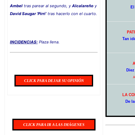
Ambel
tras parear al segundo, y
Alcalareño
y
El
David Saugar ‘Pirri’
tras hacerlo con el cuarto.
PAT
Tan idé
INCIDENCIAS:
Plaza llena.
Diez
J
CLICK PARA DEJAR SU OPINIÓN
LA CO
De l
CLICK PARA IR A LAS IMÁGENES