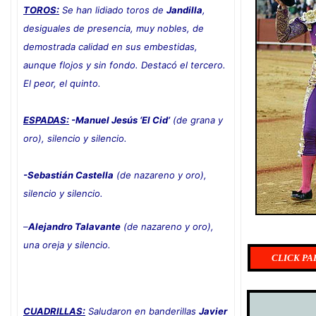
TOROS:
Se han lidiado toros de
Jandilla
,
desiguales de presencia, muy nobles, de
demostrada calidad en sus embestidas,
aunque flojos y sin fondo. Destacó el tercero.
El peor, el quinto.
ESPADAS:
-Manuel Jesús ‘El Cid’
(de grana y
oro), silencio y silencio.
-Sebastián Castella
(de nazareno y oro),
silencio y silencio
.
–
Alejandro Talavante
(de nazareno y oro),
una oreja y silencio.
CLICK PA
CUADRILLAS:
Saludaron en banderillas
Javier