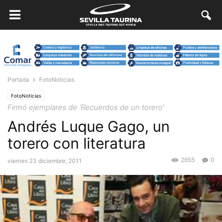
Portada
FotoNoticias
FotoNoticias
Firmó ejemplares de 'Recuerdos de un torero'
Andrés Luque Gago, un
torero con literatura
2655
0
viernes 23 diciembre, 2011