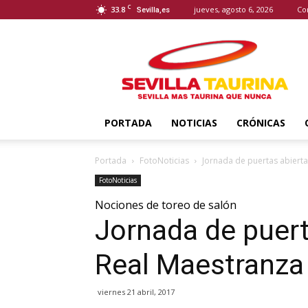
C
33.8
jueves, agosto 6, 2026
Co
Sevilla,es
Sevilla
Taurina
PORTADA
NOTICIAS
CRÓNICAS
Portada
FotoNoticias
Jornada de puertas abierta
FotoNoticias
Nociones de toreo de salón
Jornada de puert
Real Maestranza
viernes 21 abril, 2017