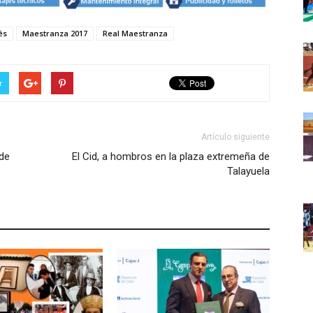
és
Maestranza 2017
Real Maestranza
r
Artículo siguiente
 de
El Cid, a hombros en la plaza extremeña de
Talayuela