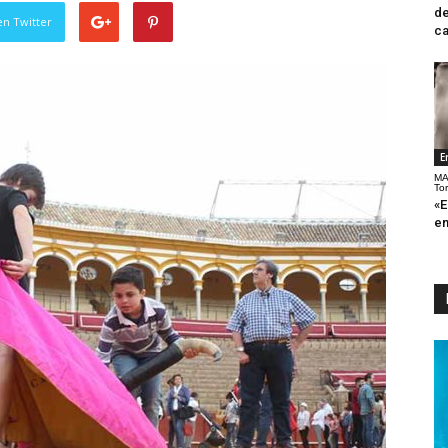
de
en Twitter
ca
E
MA
To
«E
en