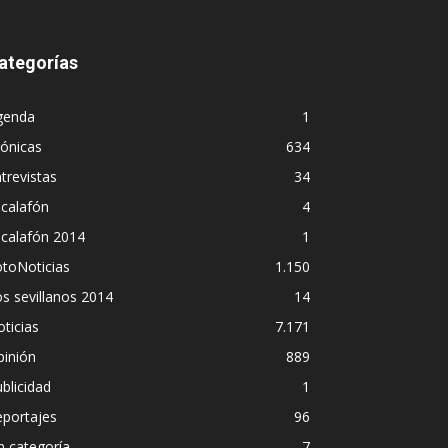
ategorías
genda
1
ónicas
634
trevistas
34
calafón
4
scalafón 2014
1
toNoticias
1.150
s sevillanos 2014
14
ticias
7.171
pinión
889
blicidad
1
eportajes
96
n categoría
7