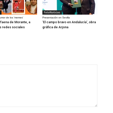
FotoNoticias
humor de los 'memes'
Presentación en Sevilla
a faena de Morante, a
‘El campo bravo en Andalucía’, obra
as redes sociales
gráfica de Arjona