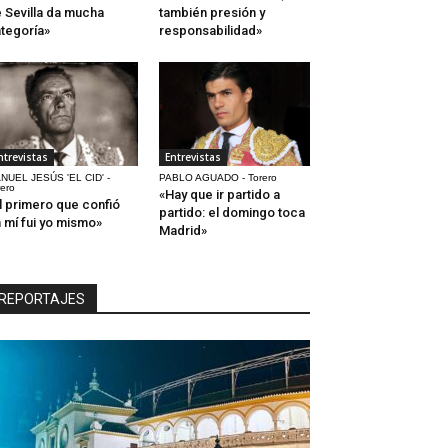
 Sevilla da mucha
también presión y
tegoría»
responsabilidad»
ntrevistas
Entrevistas
NUEL JESÚS 'EL CID' -
PABLO AGUADO - Torero
rero
«Hay que ir partido a
l primero que confió
partido: el domingo toca
 mí fui yo mismo»
Madrid»
REPORTAJES