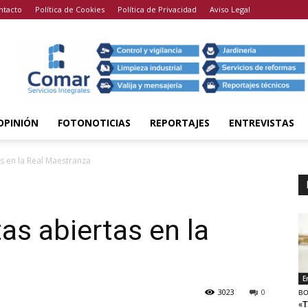
ntacto
Política de Cookies
Política de Privacidad
Aviso Legal
OPINIÓN
FOTONOTICIAS
REPORTAJES
ENTREVISTAS
s en la Real Maestranza
as abiertas en la
E
3023
0
BO
«T