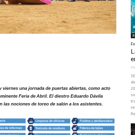
R
Fr
L
e
ma
SE
de
y viernes una jornada de puertas abiertas, como acto
20
so
minente Feria de Abril. El diestro Eduardo Dávila
tr
n las nociones de toreo de salón a los asistentes.
re
Re