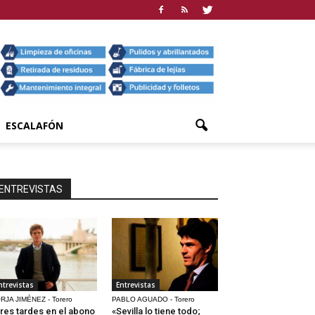
ESCALAFÓN
ENTREVISTAS
ntrevistas
Entrevistas
RJA JIMÉNEZ - Torero
PABLO AGUADO - Torero
res tardes en el abono
«Sevilla lo tiene todo;