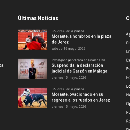
Últimas Noticias
C
BALANCE de la jornada
A
Morante, a hombros en la plaza
de Jerez
Cr
sábado 16 mayo, 2026
En
Es
Investigado por el caso de Ricardo Ortiz
za
Suspendida la declaración
E
judicial de Garzón en Málaga
Fo
viernes 15 mayo, 2026
Lo
BALANCE de la jornada
Morante, ovacionado en su
No
regreso a los ruedos en Jerez
O
viernes 15 mayo, 2026
Pu
R
Si