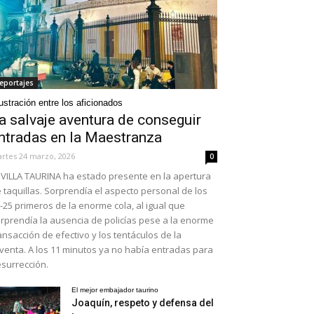
eportajes
ustración entre los aficionados
a salvaje aventura de conseguir
ntradas en la Maestranza
rtes 24 marzo, 2026
0
VILLA TAURINA ha estado presente en la apertura
 taquillas. Sorprendía el aspecto personal de los
-25 primeros de la enorme cola, al igual que
rprendía la ausencia de policías pese a la enorme
ansacción de efectivo y los tentáculos de la
venta. A los 11 minutos ya no había entradas para
surrección.
El mejor embajador taurino
Joaquín, respeto y defensa del