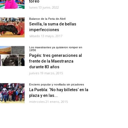
toreo
lunes 13 junio, 2022
Balance de la Feria de Abril
Sevilla, la suma de bellas
imperfecciones
sábado 13 mayo, 2017
Los maestrantes ya quisieron romper en
1956
Pagés: tres generaciones al
frente de la Maestranza
durante 83 años
jueves 19 marzo, 2015
Encierro popular y novillada sin picadores
La Puebla: ‘No hay billetes’ en la
plaza y en las...
miércoles 21 enero, 2015