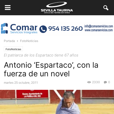
Portada
FotoNoticias
FotoNoticias
El patriarca de los Espartaco tiene 67 años
Antonio ‘Espartaco’, con la
fuerza de un novel
2330
0
martes 25 octubre, 2011