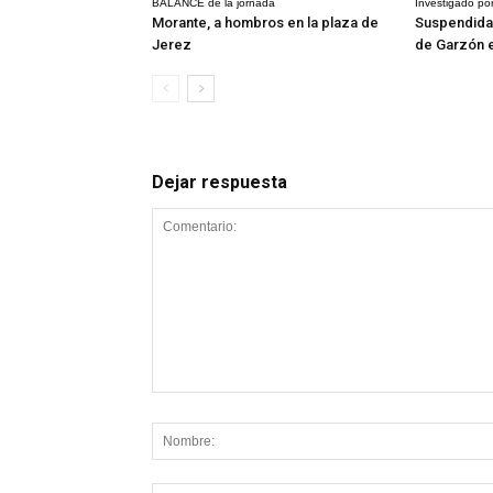
BALANCE de la jornada
Investigado por
Morante, a hombros en la plaza de
Suspendida 
Jerez
de Garzón 
Dejar respuesta