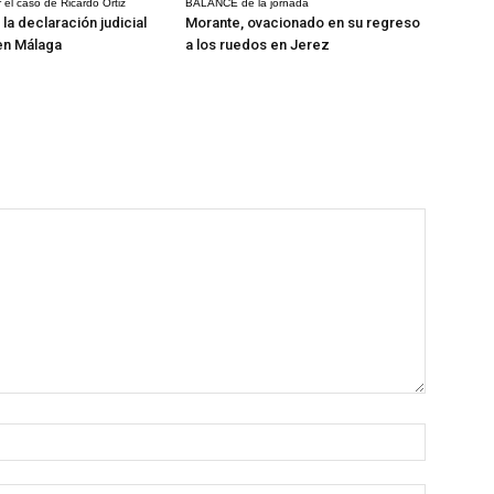
 el caso de Ricardo Ortiz
BALANCE de la jornada
la declaración judicial
Morante, ovacionado en su regreso
en Málaga
a los ruedos en Jerez