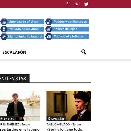
ESCALAFÓN
ENTREVISTAS
ntrevistas
Entrevistas
RJA JIMÉNEZ - Torero
PABLO AGUADO - Torero
res tardes en el abono
«Sevilla lo tiene todo;