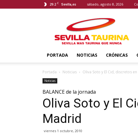
C
29.2
sábado, agosto 8, 2026
Co
Sevilla,es
Sevilla
Taurina
PORTADA
NOTICIAS
CRÓNICAS
Portada
Noticias
Oliva Soto y El Cid, discretos e
Noticias
BALANCE de la jornada
Oliva Soto y El C
Madrid
viernes 1 octubre, 2010