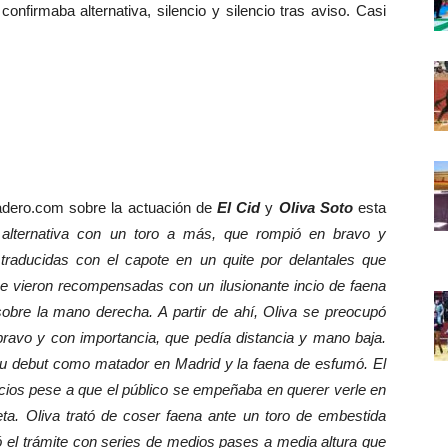
onfirmaba alternativa, silencio y silencio tras aviso. Casi
ero.com sobre la actuación de
El Cid
y
Oliva Soto
esta
alternativa con un toro a más, que rompió en bravo y
raducidas con el capote en un quite por delantales que
se vieron recompensadas con un ilusionante incio de faena
sobre la mano derecha. A partir de ahí, Oliva se preocupó
avo y con importancia, que pedía distancia y mano baja.
 su debut como matador en Madrid y la faena de esfumó. El
rcios pese a que el público se empeñaba en querer verle en
leta. Oliva trató de coser faena ante un toro de embestida
ó el trámite con series de medios pases a media altura que