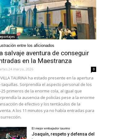
eportajes
ustración entre los aficionados
a salvaje aventura de conseguir
ntradas en la Maestranza
rtes 24 marzo, 2026
0
VILLA TAURINA ha estado presente en la apertura
 taquillas. Sorprendía el aspecto personal de los
-25 primeros de la enorme cola, al igual que
rprendía la ausencia de policías pese a la enorme
ansacción de efectivo y los tentáculos de la
venta. A los 11 minutos ya no había entradas para
surrección.
El mejor embajador taurino
Joaquín, respeto y defensa del