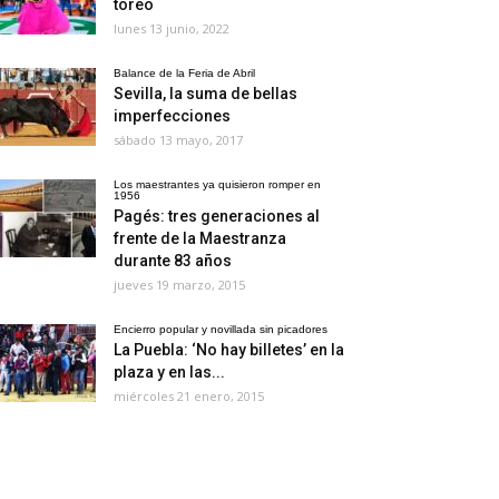
toreo
lunes 13 junio, 2022
Balance de la Feria de Abril
Sevilla, la suma de bellas
imperfecciones
sábado 13 mayo, 2017
Los maestrantes ya quisieron romper en
1956
Pagés: tres generaciones al
frente de la Maestranza
durante 83 años
jueves 19 marzo, 2015
Encierro popular y novillada sin picadores
La Puebla: ‘No hay billetes’ en la
plaza y en las...
miércoles 21 enero, 2015