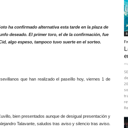
oto ha confirmado alternativa esta tarde en la plaza de
R
unfo deseado. El primer toro, el de la confirmación, fue
Cid, algo espeso, tampoco tuvo suerte en el sorteo.
Fr
L
e
ma
SE
de
illanos que han realizado el paseíllo hoy, viernes 1 de
20
so
tr
re
Re
uvillo, bien presentados aunque de desigual presentación y
 Alejandro Talavante, saludos tras aviso y silencio tras aviso.