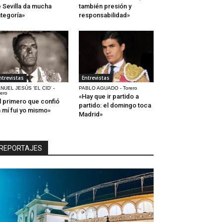
 Sevilla da mucha
también presión y
tegoría»
responsabilidad»
ntrevistas
Entrevistas
NUEL JESÚS 'EL CID' -
PABLO AGUADO - Torero
rero
«Hay que ir partido a
l primero que confió
partido: el domingo toca
 mí fui yo mismo»
Madrid»
REPORTAJES