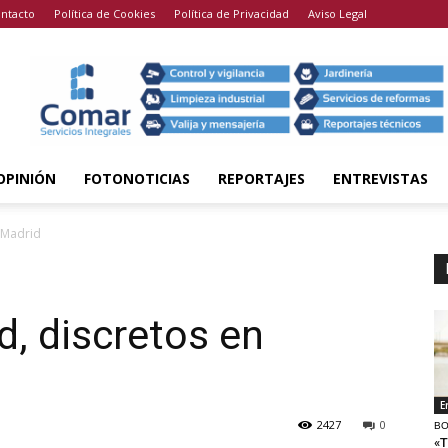
ntacto
Política de Cookies
Política de Privacidad
Aviso Legal
OPINIÓN
FOTONOTICIAS
REPORTAJES
ENTREVISTAS
n Madrid
id, discretos en
E
2427
0
BO
«T