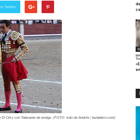
de
en Twitter
ca
E
MA
To
«E
en
 El Cid y con Talavante de testigo. (FOTO: Iván de Andrés / burladero.com)