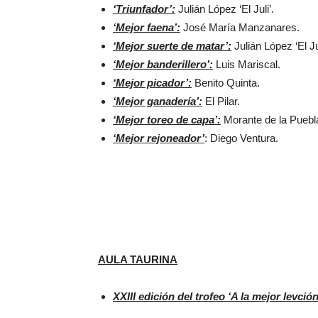
‘Triunfador’:
Julián López ‘El Juli’.
‘Mejor faena’:
José María Manzanares.
‘Mejor suerte de matar’:
Julián López ‘El Jul
‘Mejor banderillero’:
Luis Mariscal.
‘Mejor picador’:
Benito Quinta.
‘Mejor ganadería’:
El Pilar.
‘Mejor toreo de capa’:
Morante de la Puebl
‘Mejor rejoneador’
: Diego Ventura.
AULA TAURINA
XXIII edición del trofeo ‘A la mejor levción