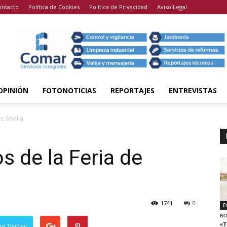
ontacto
Política de Cookies
Política de Privacidad
Aviso Legal
OPINIÓN
FOTONOTICIAS
REPORTAJES
ENTREVISTAS
e Sevilla
s de la Feria de
1741
0
E
BO
«T
en Twitter