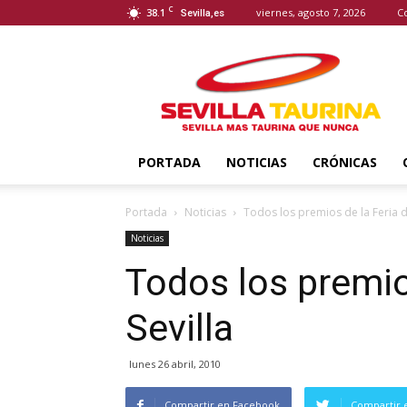
C
38.1
viernes, agosto 7, 2026
C
Sevilla,es
Sevilla
Taurina
PORTADA
NOTICIAS
CRÓNICAS
Portada
Noticias
Todos los premios de la Feria d
Noticias
Todos los premio
Sevilla
lunes 26 abril, 2010
Compartir en Facebook
Compartir 