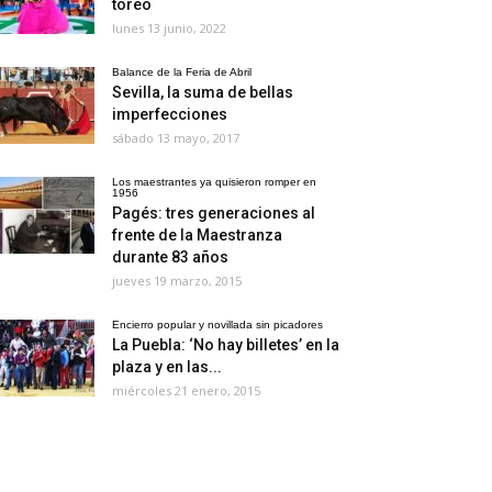
toreo
lunes 13 junio, 2022
Balance de la Feria de Abril
Sevilla, la suma de bellas
imperfecciones
sábado 13 mayo, 2017
Los maestrantes ya quisieron romper en
1956
Pagés: tres generaciones al
frente de la Maestranza
durante 83 años
jueves 19 marzo, 2015
Encierro popular y novillada sin picadores
La Puebla: ‘No hay billetes’ en la
plaza y en las...
miércoles 21 enero, 2015