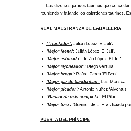
Los diversos jurados taurinos que conceden pr
reuniendo y fallando los galardones taurinos. Es
REAL MAESTRANZA DE CABALLERÍA
‘Triunfador’:
Julián López ‘El Juli’.
‘Mejor faena’:
Julián López ‘El Juli’.
‘Mejor estocada’:
Julián Löpez ‘El Juli’.
‘Mejor rejoneador’:
Diego ventura.
‘Mejor brega’:
Rafael Perea ‘El Boni’.
‘Mejor par de banderillas’:
Luis Mariscal.
‘Mejor picador’:
Antonio Núñez ‘Alventus’.
‘Ganadería más completa’:
El Pilar.
‘Mejor toro’:
‘Guajiro’, de El Pilar, lidiado po
PUERTA DEL PRÍNCIPE