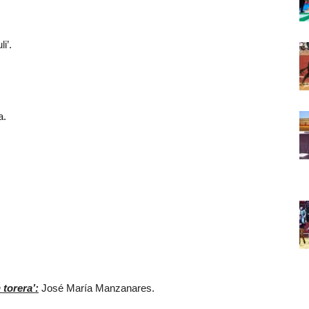
i’.
a.
 torera’:
José María Manzanares.