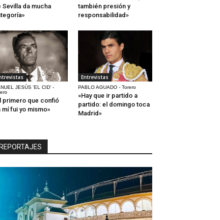
 Sevilla da mucha
también presión y
tegoría»
responsabilidad»
ntrevistas
Entrevistas
NUEL JESÚS 'EL CID' -
PABLO AGUADO - Torero
rero
«Hay que ir partido a
l primero que confió
partido: el domingo toca
 mí fui yo mismo»
Madrid»
REPORTAJES