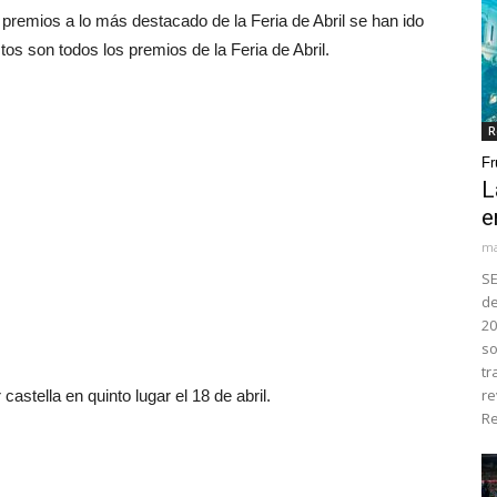
emios a lo más destacado de la Feria de Abril se han ido
tos son todos los premios de la Feria de Abril.
R
Fr
L
e
ma
SE
de
20
so
tr
re
r castella en quinto lugar el 18 de abril.
Re