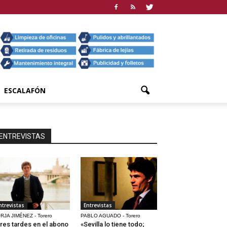
ESCALAFÓN
ENTREVISTAS
ntrevistas
Entrevistas
RJA JIMÉNEZ - Torero
PABLO AGUADO - Torero
res tardes en el abono
«Sevilla lo tiene todo;