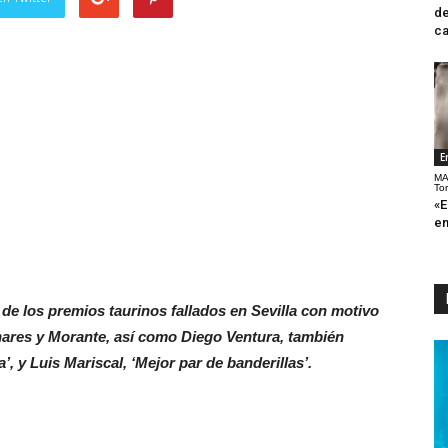
de
ca
E
MA
To
«E
en
a de los premios taurinos fallados en Sevilla con motivo
anares y Morante, así como Diego Ventura, también
’, y Luis Mariscal, ‘Mejor par de banderillas’.