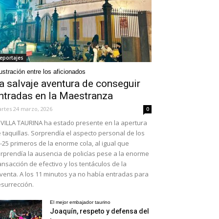
eportajes
ustración entre los aficionados
a salvaje aventura de conseguir
ntradas en la Maestranza
rtes 24 marzo, 2026
0
VILLA TAURINA ha estado presente en la apertura
 taquillas. Sorprendía el aspecto personal de los
-25 primeros de la enorme cola, al igual que
rprendía la ausencia de policías pese a la enorme
ansacción de efectivo y los tentáculos de la
venta. A los 11 minutos ya no había entradas para
surrección.
El mejor embajador taurino
Joaquín, respeto y defensa del