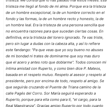
tristeza. Me consta que lo has pasado mal estos meses. Esa
tristeza me llegó al fondo de mi alma. Porque era la tristeza
de un hombre excepcional, la de un hombre correcto en el
fondo y las formas, la de un hombre recto y honesto, la de
un hombre leal. Era la tristeza de una persona sencilla que
no encuentra razones para que sucedan ciertas cosas. En
definitiva, era la tristeza del torero ignorado. Te vas triste,
pero sin lugar a dudas con la cabeza alta, y así lo refiere
este fandango: "Pa que veas que yo soy bueno no abuses
de mi bondad ni trates de dominarme que soy mas duro
que el acero y antes roto que doblarme". Todos conocen mi
íntima amistad con Ruperto, y como bien dice P. Mateos,
basada en el respeto mutuo. Respeto al asesor y respeto al
presidente, pero por encima de todo, respeto al amigo. Se
que seguirás cruzando el Puente de Triana camino de la
calle Pagés del Corro. Sor María seguirá esperando a
Ruperto, porque para ella como para tí, "el cargo, para la
Real Maestranza". Gracias amigo Ruperto por todo cuanto