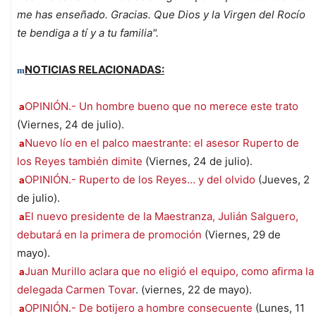
me has enseñado. Gracias. Que Dios y la Virgen del Rocío
te bendiga a tí y a tu familia".
NOTICIAS RELACIONADAS:
m
OPINIÓN.- Un hombre bueno que no merece este trato
a
(Viernes, 24 de julio).
Nuevo lío en el palco maestrante: el asesor Ruperto de
a
los Reyes también dimite
(Viernes, 24 de julio).
OPINIÓN.- Ruperto de los Reyes… y del olvido
(Jueves, 2
a
de julio).
El nuevo presidente de la Maestranza, Julián Salguero,
a
debutará en la primera de promoción
(Viernes, 29 de
mayo).
Juan Murillo aclara que no eligió el equipo, como afirma la
a
delegada Carmen Tovar
. (viernes, 22 de mayo).
OPINIÓN.- De botijero a hombre consecuente
(Lunes, 11
a