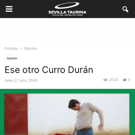
Portada
Opinión
Opinión
Ese otro Curro Durán
2034
0
lunes 27 julio, 2009