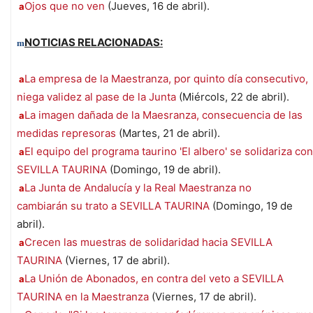
Ojos que no ven
(Jueves, 16 de abril).
a
NOTICIAS RELACIONADAS:
m
La empresa de la Maestranza, por quinto día consecutivo,
a
niega validez al pase de la Junta
(Miércols, 22 de abril).
La imagen dañada de la Maesranza, consecuencia de las
a
medidas represoras
(Martes, 21 de abril).
El equipo del programa taurino 'El albero' se solidariza con
a
SEVILLA TAURINA
(Domingo, 19 de abril).
La Junta de Andalucía y la Real Maestranza no
a
cambiarán su trato a SEVILLA TAURINA
(Domingo, 19 de
abril).
Crecen las muestras de solidaridad hacia SEVILLA
a
TAURINA
(Viernes, 17 de abril).
La Unión de Abonados, en contra del veto a SEVILLA
a
TAURINA en la Maestranza
(Viernes, 17 de abril).