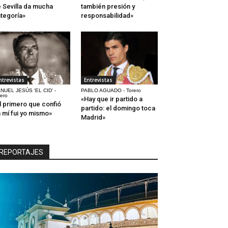
 Sevilla da mucha
también presión y
tegoría»
responsabilidad»
ntrevistas
Entrevistas
NUEL JESÚS 'EL CID' -
PABLO AGUADO - Torero
rero
«Hay que ir partido a
l primero que confió
partido: el domingo toca
 mí fui yo mismo»
Madrid»
REPORTAJES