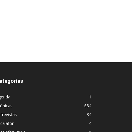
ategorías
genda
1
ónicas
634
trevistas
34
calafón
4