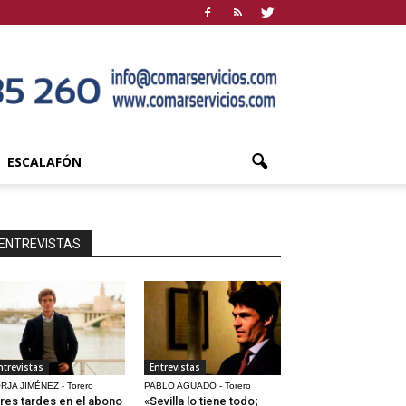
ESCALAFÓN
ENTREVISTAS
ntrevistas
Entrevistas
RJA JIMÉNEZ - Torero
PABLO AGUADO - Torero
res tardes en el abono
«Sevilla lo tiene todo;