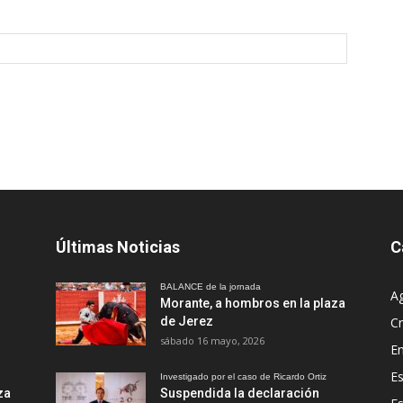
Últimas Noticias
C
BALANCE de la jornada
A
Morante, a hombros en la plaza
de Jerez
Cr
sábado 16 mayo, 2026
En
Es
Investigado por el caso de Ricardo Ortiz
za
Suspendida la declaración