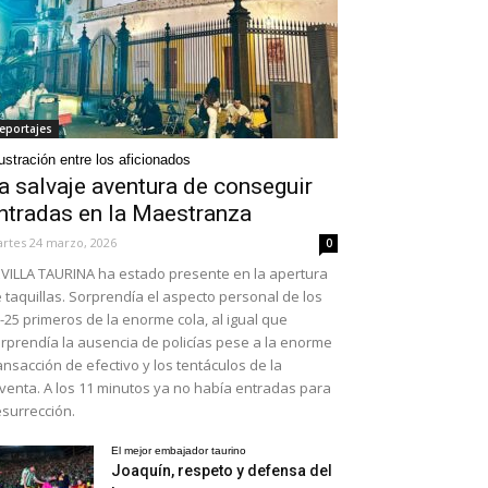
eportajes
ustración entre los aficionados
a salvaje aventura de conseguir
ntradas en la Maestranza
rtes 24 marzo, 2026
0
VILLA TAURINA ha estado presente en la apertura
 taquillas. Sorprendía el aspecto personal de los
-25 primeros de la enorme cola, al igual que
rprendía la ausencia de policías pese a la enorme
ansacción de efectivo y los tentáculos de la
venta. A los 11 minutos ya no había entradas para
surrección.
El mejor embajador taurino
Joaquín, respeto y defensa del