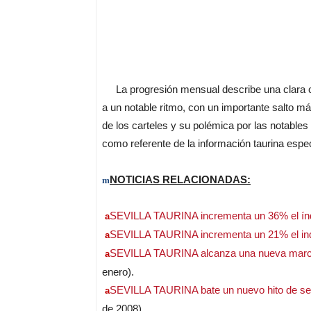
La progresión mensual describe una clara c
a un notable ritmo, con un importante salto m
de los carteles y su polémica por las notable
como referente de la información taurina espec
NOTICIAS RELACIONADAS:
m
SEVILLA TAURINA incrementa un 36% el índi
a
SEVILLA TAURINA incrementa un 21% el ind
a
SEVILLA TAURINA alcanza una nueva marca 
a
enero).
SEVILLA TAURINA bate un nuevo hito de se
a
de 2008)