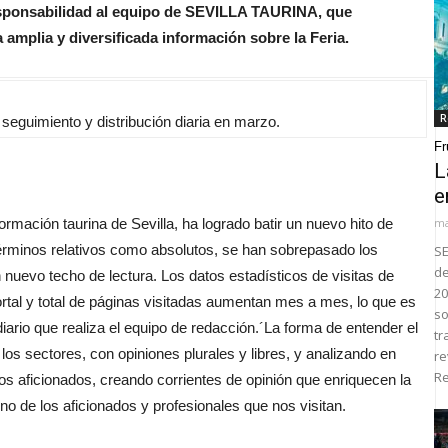
esponsabilidad al equipo de SEVILLA TAURINA, que
a amplia y diversificada información sobre la Feria.
R
eguimiento y distribución diaria en marzo.
Fr
L
e
nformación taurina de Sevilla, ha logrado batir un nuevo hito de
ma
érminos relativos como absolutos, se han sobrepasado los
SE
de
 nuevo techo de lectura. Los datos estadísticos de visitas de
20
rtal y total de páginas visitadas aumentan mes a mes, lo que es
so
diario que realiza el equipo de redacción.´La forma de entender el
tr
los sectores, con opiniones plurales y libres, y analizando en
re
Re
os aficionados, creando corrientes de opinión que enriquecen la
eno de los aficionados y profesionales que nos visitan.