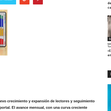
de
ca
E
MA
To
«E
en
evo crecimiento y expansión de lectores y seguimiento
portal. El avance mensual, con una curva creciente