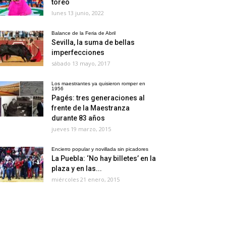
toreo
lunes 13 junio, 2022
Balance de la Feria de Abril
Sevilla, la suma de bellas
imperfecciones
sábado 13 mayo, 2017
Los maestrantes ya quisieron romper en
1956
Pagés: tres generaciones al
frente de la Maestranza
durante 83 años
jueves 19 marzo, 2015
Encierro popular y novillada sin picadores
La Puebla: ‘No hay billetes’ en la
plaza y en las...
miércoles 21 enero, 2015