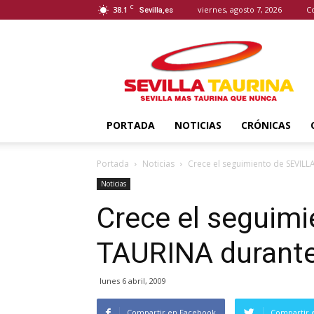
C
38.1
viernes, agosto 7, 2026
C
Sevilla,es
Sevilla
Taurina
PORTADA
NOTICIAS
CRÓNICAS
Portada
Noticias
Crece el seguimiento de SEVIL
Noticias
Crece el seguim
TAURINA durante
lunes 6 abril, 2009
Compartir en Facebook
Compartir 