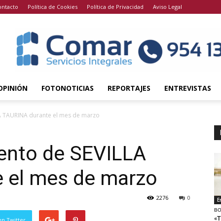
ontacto
Política de Cookies
Política de Privacidad
Aviso Legal
OPINIÓN
FOTONOTICIAS
REPORTAJES
ENTREVISTAS
LA TAURINA durante el mes de marzo
iento de SEVILLA
 el mes de marzo
2276
0
E
BO
«T
en Twitter