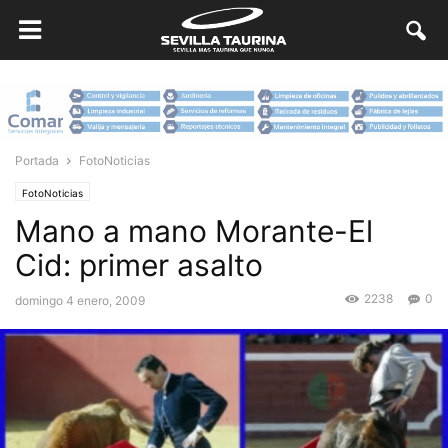
Portada
FotoNoticias
FotoNoticias
Mano a mano Morante-El
Cid: primer asalto
2238
0
domingo 4 enero, 2009