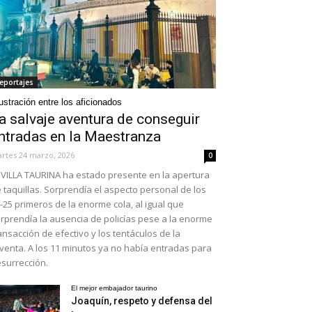
eportajes
ustración entre los aficionados
a salvaje aventura de conseguir
ntradas en la Maestranza
rtes 24 marzo, 2026
0
VILLA TAURINA ha estado presente en la apertura
 taquillas. Sorprendía el aspecto personal de los
-25 primeros de la enorme cola, al igual que
rprendía la ausencia de policías pese a la enorme
ansacción de efectivo y los tentáculos de la
venta. A los 11 minutos ya no había entradas para
surrección.
El mejor embajador taurino
Joaquín, respeto y defensa del