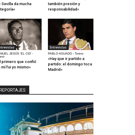
 Sevilla da mucha
también presión y
tegoría»
responsabilidad»
ntrevistas
Entrevistas
NUEL JESÚS 'EL CID' -
PABLO AGUADO - Torero
rero
«Hay que ir partido a
l primero que confió
partido: el domingo toca
 mí fui yo mismo»
Madrid»
REPORTAJES