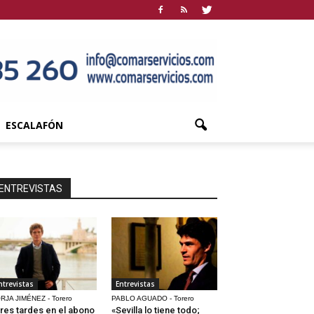
ESCALAFÓN
ENTREVISTAS
ntrevistas
Entrevistas
RJA JIMÉNEZ - Torero
PABLO AGUADO - Torero
res tardes en el abono
«Sevilla lo tiene todo;