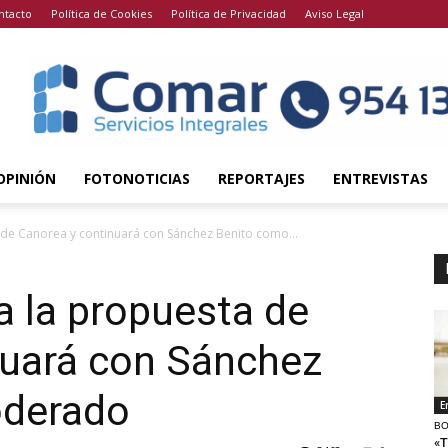
ntacto
Política de Cookies
Política de Privacidad
Aviso Legal
OPINIÓN
FOTONOTICIAS
REPORTAJES
ENTREVISTAS
de Canorea y continuará con Sánchez Benito como...
 la propuesta de
nuará con Sánchez
oderado
E
BO
«T