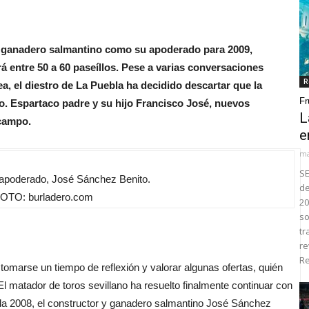
 y ganadero salmantino como su apoderado para 2009,
á entre 50 a 60 paseíllos. Pese a varias conversaciones
R
 el diestro de La Puebla ha decidido descartar que la
Fr
. Espartaco padre y su hijo Francisco José, nuevos
L
 campo.
e
ma
SE
apoderado, José Sánchez Benito.
de
OTO: burladero.com
20
so
tr
re
Re
 tomarse un tiempo de reflexión y valorar algunas ofertas, quién
l matador de toros sevillano ha resuelto finalmente continuar con
a 2008, el constructor y ganadero salmantino José Sánchez