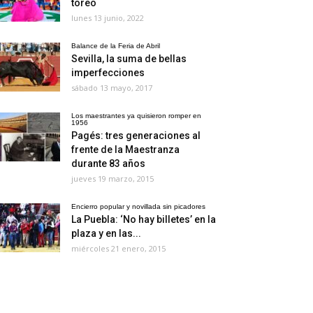
toreo
lunes 13 junio, 2022
Balance de la Feria de Abril
Sevilla, la suma de bellas
imperfecciones
sábado 13 mayo, 2017
Los maestrantes ya quisieron romper en
1956
Pagés: tres generaciones al
frente de la Maestranza
durante 83 años
jueves 19 marzo, 2015
Encierro popular y novillada sin picadores
La Puebla: ‘No hay billetes’ en la
plaza y en las...
miércoles 21 enero, 2015