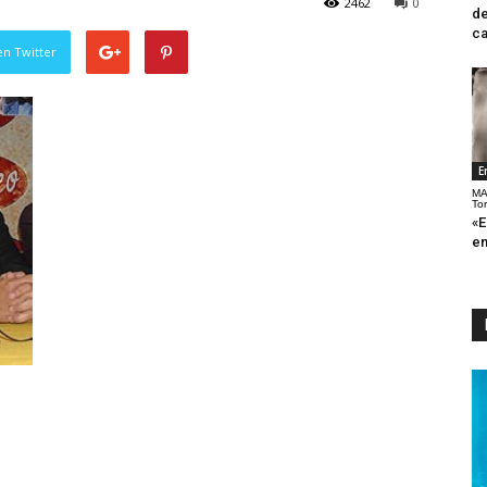
2462
0
de
ca
en Twitter
E
MA
To
«E
en