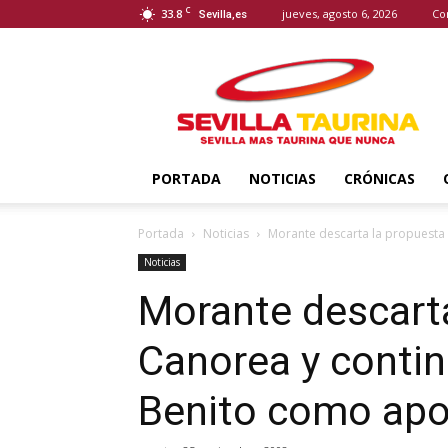
C
33.8
jueves, agosto 6, 2026
Co
Sevilla,es
Sevilla
Taurina
PORTADA
NOTICIAS
CRÓNICAS
Portada
Noticias
Morante descarta la propuesta 
Noticias
Morante descarta
Canorea y conti
Benito como ap