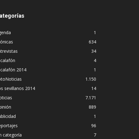
ategorías
genda
1
ónicas
634
trevistas
34
calafón
4
scalafón 2014
1
toNoticias
1.150
s sevillanos 2014
14
ticias
7.171
pinión
889
blicidad
1
eportajes
96
n categoría
7