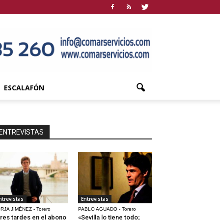
ESCALAFÓN
ENTREVISTAS
ntrevistas
Entrevistas
RJA JIMÉNEZ - Torero
PABLO AGUADO - Torero
res tardes en el abono
«Sevilla lo tiene todo;