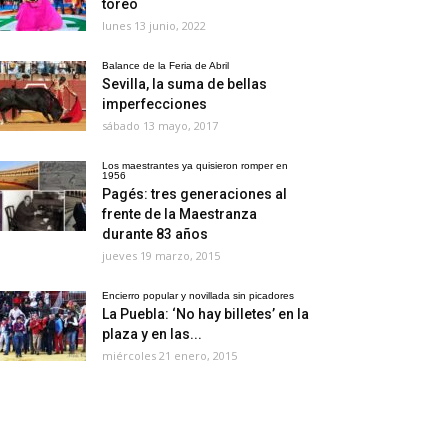
toreo
lunes 13 junio, 2022
Balance de la Feria de Abril
Sevilla, la suma de bellas
imperfecciones
sábado 13 mayo, 2017
Los maestrantes ya quisieron romper en
1956
Pagés: tres generaciones al
frente de la Maestranza
durante 83 años
jueves 19 marzo, 2015
Encierro popular y novillada sin picadores
La Puebla: ‘No hay billetes’ en la
plaza y en las...
miércoles 21 enero, 2015