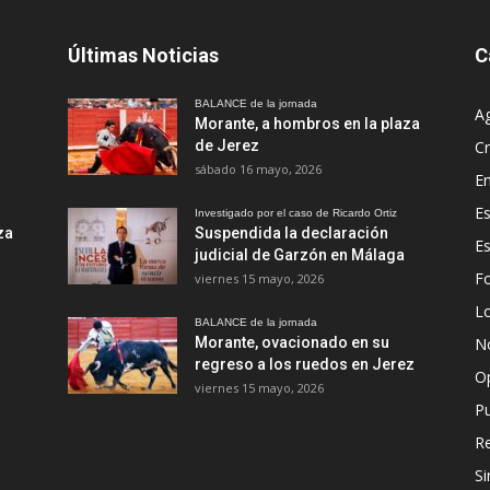
Últimas Noticias
C
BALANCE de la jornada
A
Morante, a hombros en la plaza
de Jerez
Cr
sábado 16 mayo, 2026
En
Es
Investigado por el caso de Ricardo Ortiz
za
Suspendida la declaración
E
judicial de Garzón en Málaga
Fo
viernes 15 mayo, 2026
Lo
BALANCE de la jornada
Morante, ovacionado en su
No
regreso a los ruedos en Jerez
O
viernes 15 mayo, 2026
Pu
R
Si