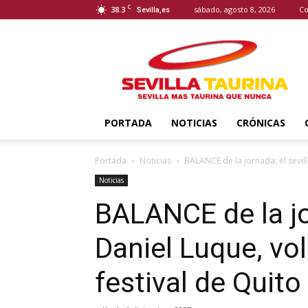
C
38.3
sábado, agosto 8, 2026
Co
Sevilla,es
Sevilla
Taurina
PORTADA
NOTICIAS
CRÓNICAS
Portada
Noticias
BALANCE de la jornada: el sevill
Noticias
BALANCE de la jo
Daniel Luque, vol
festival de Quito