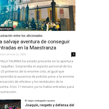
eportajes
ustración entre los aficionados
a salvaje aventura de conseguir
ntradas en la Maestranza
rtes 24 marzo, 2026
0
VILLA TAURINA ha estado presente en la apertura
 taquillas. Sorprendía el aspecto personal de los
-25 primeros de la enorme cola, al igual que
rprendía la ausencia de policías pese a la enorme
ansacción de efectivo y los tentáculos de la
venta. A los 11 minutos ya no había entradas para
surrección.
El mejor embajador taurino
Joaquín, respeto y defensa del