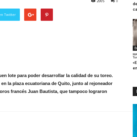
2005
0
de
ca
en Twitter
E
MA
To
«E
en
n lote para poder desarrollar la calidad de su toreo.
o en la plaza ecuatoriana de Quito, junto al rejoneador
toros francés Juan Bautista, que tampoco lograron