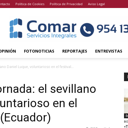
ntacto
Política de Cookies
Política de Privacidad
Aviso Legal
OPINIÓN
FOTONOTICIAS
REPORTAJES
ENTREVISTAS
ano Daniel Luque, voluntarioso en el festival...
rnada: el sevillano
untarioso en el
 (Ecuador)
E
BO
«T