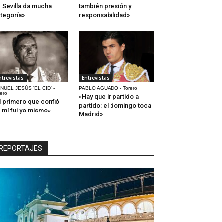
 Sevilla da mucha
también presión y
tegoría»
responsabilidad»
ntrevistas
Entrevistas
NUEL JESÚS 'EL CID' -
PABLO AGUADO - Torero
rero
«Hay que ir partido a
l primero que confió
partido: el domingo toca
 mí fui yo mismo»
Madrid»
REPORTAJES