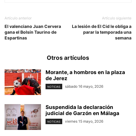
Artículo anterior
Artículo siguiente
El valenciano Juan Cervera
La lesión de El Cid le obliga a
gana el Bolsín Taurino de
parar la temporada una
Espartinas
semana
Otros artículos
Morante, a hombros en la plaza
de Jerez
sábado 16 mayo, 2026
NOTICIAS
Suspendida la declaración
judicial de Garzón en Málaga
viernes 15 mayo, 2026
NOTICIAS