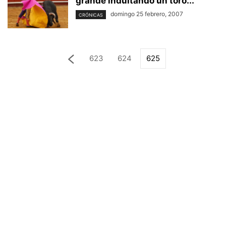
grande indultando un toro...
domingo 25 febrero, 2007
CRÓNICAS
623
624
625