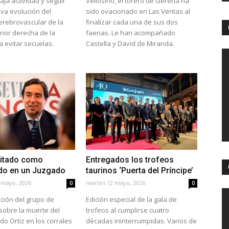
ja actividad y seguir
Vellosino, el torero de Gerena ha
iva evolución del
sido ovacionado en Las Ventas al
erebrovascular de la
finalizar cada una de sus dos
rior derecha de la
faenas. Le han acompañado
 evitar secuelas.
Castella y David de Miranda.
citado como
Entregados los trofeos
ado en un Juzgado
taurinos ‘Puerta del Príncipe’
 mayo, 2026
martes 12 mayo, 2026
0
0
ación del grupo de
Edición especial de la gala de
sobre la muerte del
trofeos al cumplirse cuatro
do Ortiz en los corrales
décadas ininterrumpidas. Varios de