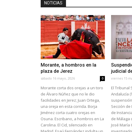
NOTICIAS
Morante, a hombros en la
Suspendid
plaza de Jerez
judicial 
sábado 16 mayo, 2026
viernes 15 m
0
Morante corta dos orejas a un toro
El Tribunal 
de Álvaro Núñez que no le dio
Andalucía (
facilidades en Jerez; Juan Ortega,
suspensión 
una oreja en esta corrida. Borja
Sección de 
Jiménez corta cuatro orejas en
de Instanci
Osuna. Escribano, a hombros en La
de Málaga d
Carolina. El Cid, silenciado en
José María 
Madrid. Esaú Fernández indulta un
investigado