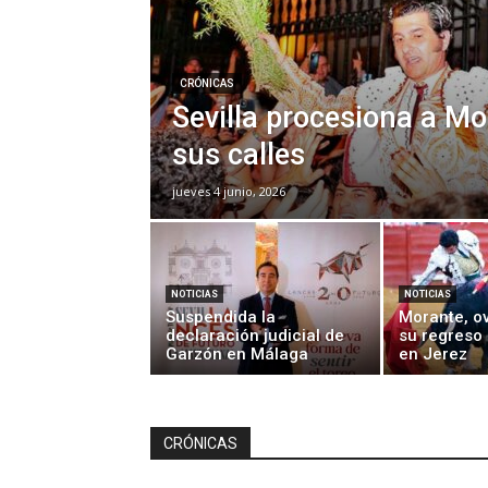
CRÓNICAS
Sevilla procesiona a Mo
sus calles
jueves 4 junio, 2026
NOTICIAS
NOTICIAS
Suspendida la
Morante, o
declaración judicial de
su regreso 
Garzón en Málaga
en Jerez
CRÓNICAS