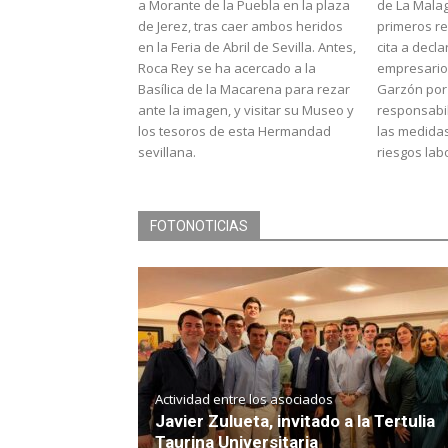
a Morante de la Puebla en la plaza
de La Malag
de Jerez, tras caer ambos heridos
primeros re
en la Feria de Abril de Sevilla. Antes,
cita a decla
Roca Rey se ha acercado a la
empresario 
Basílica de la Macarena para rezar
Garzón por
ante la imagen, y visitar su Museo y
responsabi
los tesoros de esta Hermandad
las medida
sevillana.
riesgos lab
FOTONOTICIAS
Actividad entre los asociados
Javier Zulueta, invitado a la Tertulia
Taurina Universitaria