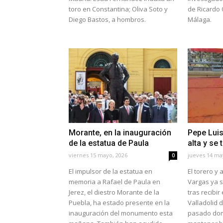
toro en Constantina; Oliva Soto y
de Ricardo 
Diego Bastos, a hombros.
Málaga.
Morante, en la inauguración
Pepe Luis
de la estatua de Paula
alta y se 
viernes 15 mayo, 2026
jueves 14 ma
0
El impulsor de la estatua en
El torero y
memoria a Rafael de Paula en
Vargas ya s
Jerez, el diestro Morante de la
tras recibir
Puebla, ha estado presente en la
Valladolid d
inauguración del monumento esta
pasado dom