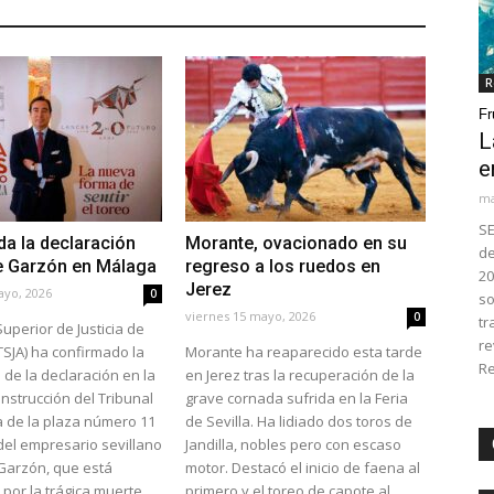
R
Fr
L
e
ma
SE
a la declaración
Morante, ovacionado en su
de
de Garzón en Málaga
regreso a los ruedos en
20
Jerez
ayo, 2026
0
so
viernes 15 mayo, 2026
0
tr
Superior de Justicia de
re
TSJA) ha confirmado la
Morante ha reaparecido esta tarde
Re
de la declaración en la
en Jerez tras la recuperación de la
Instrucción del Tribunal
grave cornada sufrida en la Feria
a de la plaza número 11
de Sevilla. Ha lidiado dos toros de
el empresario sevillano
Jandilla, nobles pero con escaso
Garzón, que está
motor. Destacó el inicio de faena al
 por la trágica muerte
primero y el toreo de capote al