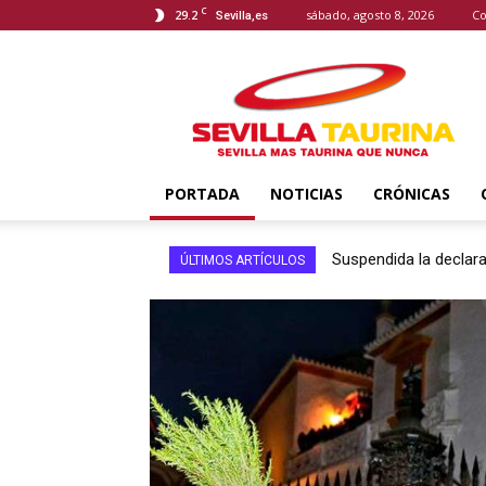
C
29.2
sábado, agosto 8, 2026
Co
Sevilla,es
Sevilla
Taurina
PORTADA
NOTICIAS
CRÓNICAS
Suspendida la declarac
Morante, ovacionado
ÚLTIMOS ARTÍCULOS