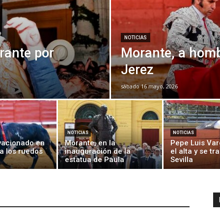
NOTICIAS
rante por
Morante, a homb
Jerez
sábado 16 mayo, 2026
NOTICIAS
NOTICIAS
vacionado en
Morante, en la
Pepe Luis Var
a los ruedos
inauguración de la
el alta y se tr
estatua de Paula
Sevilla