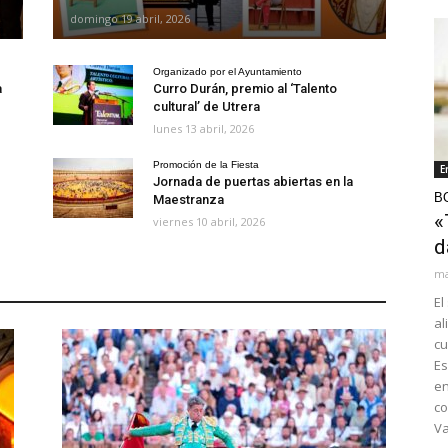
domingo 19 abril, 2026
Organizado por el Ayuntamiento
a
Curro Durán, premio al ‘Talento
cultural’ de Utrera
lunes 13 abril, 2026
Promoción de la Fiesta
E
Jornada de puertas abiertas en la
BO
Maestranza
«
viernes 10 abril, 2026
d
ma
El
al
cu
Es
en
co
Va