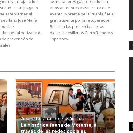
ueta ha arrojado los
los matadores galardonados en
sultados. Un Juzgado
años anteriores asistieron a este
rar este viernes al
evento. Morante de la Puebla fue el
sevillano José María
gran ausente por la recuperación.
 posible
Brillaron las presencias de los
lidad penal derivada de
diestros sevillanos Curro Romero y
s de prevención de
Espartaco.
orales.
Creatividad y humor de los 'memes'
La histórica faena de Morante, a
través de las redes sociales