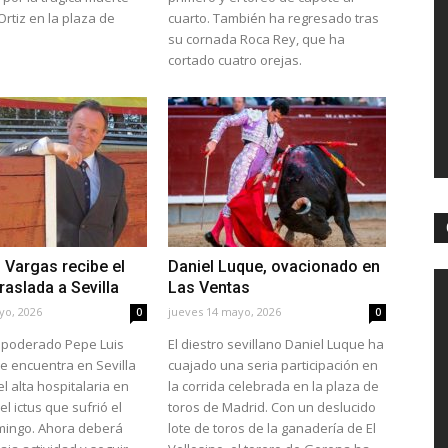
Ortiz en la plaza de
cuarto. También ha regresado tras
su cornada Roca Rey, que ha
cortado cuatro orejas.
 Vargas recibe el
Daniel Luque, ovacionado en
traslada a Sevilla
Las Ventas
yo, 2026
jueves 14 mayo, 2026
0
0
 apoderado Pepe Luis
El diestro sevillano Daniel Luque ha
e encuentra en Sevilla
cuajado una seria participación en
 el alta hospitalaria en
la corrida celebrada en la plaza de
el ictus que sufrió el
toros de Madrid. Con un deslucido
ingo. Ahora deberá
lote de toros de la ganadería de El