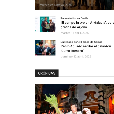
miércoles 6 mayo, 2026
Presentación en Sevilla
‘El campo bravo en Andalucía’, obr
gráfica de Arjona
martes 14 abril, 2026
Entregado por el Faraón de Camas
Pablo Aguado recibe el galardón
‘Curro Romero’
domingo 12 abril, 2026
CRÓNICAS