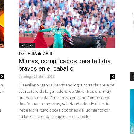
Crónicas
15ª FERIA de ABRIL
Miuras, complicados para la lidia,
bravos en el caballo
domingo 26 abril, 2026
0
0
en
El sevillano Manuel Escribano logra cortar la oreja del
 un
cuarto toro de la ganadería de Miura, tras una muy
buena estocada. El torero valenciano Román dejó
dos faenas compactas, saludando desde el tercio.
s.
Pepe Moral tuvo pocas opciones de lucimiento con
su lote. La corrida cumplió en el caballo.