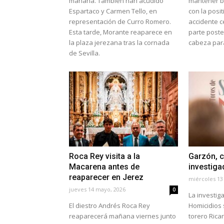
mañana. También han acudido
mantener ba
Espartaco y Carmen Tello, en
con la posit
representación de Curro Romero.
accidente c
Esta tarde, Morante reaparece en
parte poste
la plaza jerezana tras la cornada
cabeza para
de Sevilla.
Roca Rey visita a la
Garzón, 
Macarena antes de
investig
reaparecer en Jerez
miércoles 13
jueves 14 mayo, 2026
0
La investig
El diestro Andrés Roca Rey
Homicidios 
reaparecerá mañana viernes junto
torero Ricar