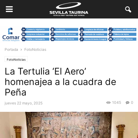
Portada
FotoNoticias
FotoNoticias
La Tertulia ‘El Aero’
homenajea a la cuadra de
Peña
1045
0
jueves 22 mayo, 2025