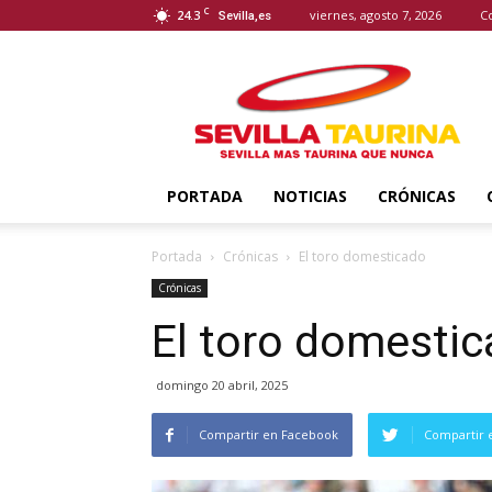
C
24.3
viernes, agosto 7, 2026
C
Sevilla,es
Sevilla
Taurina
PORTADA
NOTICIAS
CRÓNICAS
Portada
Crónicas
El toro domesticado
Crónicas
El toro domesti
domingo 20 abril, 2025
Compartir en Facebook
Compartir 