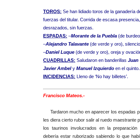
TOROS:
Se han lidiado toros de la ganadería 
fuerzas del titular. Corrida de escasa presencia
desrazados, sin fuerzas.
ESPADAS:
–
Morante de la Puebla
(de burdeos
–
Alejandro Talavante
(de verde y oro), silencio
–
Daniel Luque
(de verde y oro), oreja y ovació
CUADRILLAS:
Saludaron en banderillas
Juan 
Javier Ambel
y
Manuel Izquierdo
en el quinto.
INCIDENCIAS:
Lleno de ‘No hay billetes’.
Francisco Mateos.-
Tardaron mucho en aparecer los espadas para s
les diera cierto rubor salir al ruedo maestran
los taurinos involucrados en la preparació
debería estar ruborizado sabiendo lo que hab