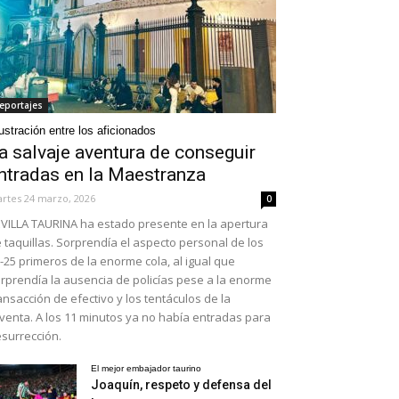
eportajes
ustración entre los aficionados
a salvaje aventura de conseguir
ntradas en la Maestranza
rtes 24 marzo, 2026
0
VILLA TAURINA ha estado presente en la apertura
 taquillas. Sorprendía el aspecto personal de los
-25 primeros de la enorme cola, al igual que
rprendía la ausencia de policías pese a la enorme
ansacción de efectivo y los tentáculos de la
venta. A los 11 minutos ya no había entradas para
surrección.
El mejor embajador taurino
Joaquín, respeto y defensa del