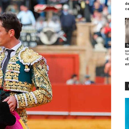
de
ca
E
MA
To
«E
en