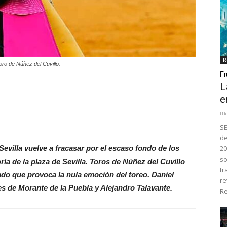
R
toro de Núñez del Cuvillo.
Fr
L
e
ma
SE
de
evilla vuelve a fracasar por el escaso fondo de los
20
so
ía de la plaza de Sevilla. Toros de Núñez del Cuvillo
tr
ado que provoca la nula emoción del toreo. Daniel
re
es de Morante de la Puebla y Alejandro Talavante.
Re