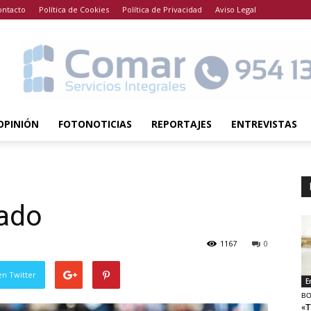
ontacto
Política de Cookies
Política de Privacidad
Aviso Legal
OPINIÓN
FOTONOTICIAS
REPORTAJES
ENTREVISTAS
cado
1167
0
en Twitter
E
BO
«T