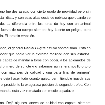
o fue desrazada, con cierto grado de movilidad pero sin
ta lidia… y con esas altas dosis de nobleza que cuando se
do. La diferencia entre los toros de hoy con un animal
 fuerza de su cuerpo siempre hay latente un peligro, pero
a. El toro sin emoción.
do, el general
Daniel Luque
estuvo sobradísimo. Está en
der que hacía ver la extrema facilidad con sus astados.
es capaz de mandar a toros con poder, a los aplomados de
Al primero de su lote -no sabemos aún si era novillo o toro
 con naturales de calidad y una parte final de ‘arrimón’,
e dejó hacer todo cuanto quiso, permitiéndole inavdir sus
 el presidente la exagerada petición de segundo trofeo. Con
 y mando, esta vez rematada con medio espadazo.
ano. Dejó algunos lances de calidad con capote, siempre