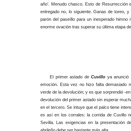
año’. Menudo chasco. Esto de Resurrección es
entregado no, lo siguiente. Ganas de toreo, y
parón del paseíllo para un inesperado himno 
enorme ovación tras superar su última etapa de
El primer astado de
Cuvillo
ya anunció l
emoción. Esta vez no hizo falta demasiado ru
verde de la devolución; y es que sorprendió -en 
devolución del primer astado sin esperar mucha
en el tercero. Se intuye que el palco tiene inte
es así en los corrales: la corrida de Cuvillo n
Sevilla. Las exigencias en la presentación d
abrileño debe ser bastante más alta.