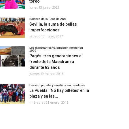
toreo
lunes 13 junio, 2022
Balance de la Feria de Abril
Sevilla, la suma de bellas
imperfecciones
sábado 13 mayo, 2017
Los maestrantes ya quisieron romper en
1956
Pagés: tres generaciones al
frente de la Maestranza
durante 83 años
jueves 19 marzo, 2015
Encierro popular y novillada sin picadores
La Puebla: ‘No hay billetes’ en la
plaza y en las...
miércoles 21 enero, 2015