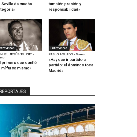
 Sevilla da mucha
también presión y
tegoría»
responsabilidad»
ntrevistas
Entrevistas
NUEL JESÚS 'EL CID' -
PABLO AGUADO - Torero
rero
«Hay que ir partido a
l primero que confió
partido: el domingo toca
 mí fui yo mismo»
Madrid»
REPORTAJES