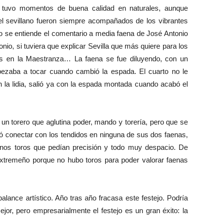
a tuvo momentos de buena calidad en naturales, aunque
el sevillano fueron siempre acompañados de los vibrantes
no se entiende el comentario a media faena de José Antonio
nio, si tuviera que explicar Sevilla que más quiere para los
s en la Maestranza… La faena se fue diluyendo, con un
pezaba a tocar cuando cambió la espada. El cuarto no le
en la lidia, salió ya con la espada montada cuando acabó el
 un torero que aglutina poder, mando y torería, pero que se
ró conectar con los tendidos en ninguna de sus dos faenas,
nos toros que pedían precisión y todo muy despacio. De
xtremeño porque no hubo toros para poder valorar faenas
ce artístico. Año tras año fracasa este festejo. Podría
jor, pero empresarialmente el festejo es un gran éxito: la