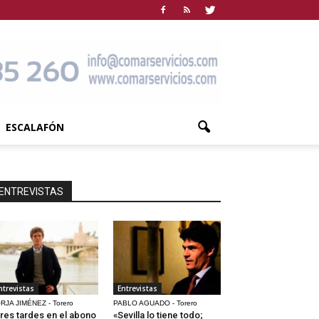
ESCALAFÓN
ENTREVISTAS
ntrevistas
Entrevistas
RJA JIMÉNEZ - Torero
PABLO AGUADO - Torero
res tardes en el abono
«Sevilla lo tiene todo;