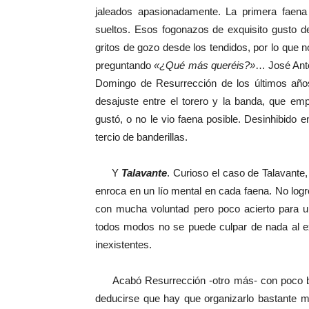
jaleados apasionadamente. La primera faen
sueltos. Esos fogonazos de exquisito gusto d
gritos de gozo desde los tendidos, por lo que 
preguntando
«¿Qué más queréis?»
… José Anto
Domingo de Resurrección de los últimos año
desajuste entre el torero y la banda, que em
gustó, o no le vio faena posible. Desinhibido 
tercio de banderillas.
Y
Talavante
. Curioso el caso de Talavante,
enroca en un lío mental en cada faena. No log
con mucha voluntad pero poco acierto para u
todos modos no se puede culpar de nada al e
inexistentes.
Acabó Resurrección -otro más- con poco balan
deducirse que hay que organizarlo bastante me