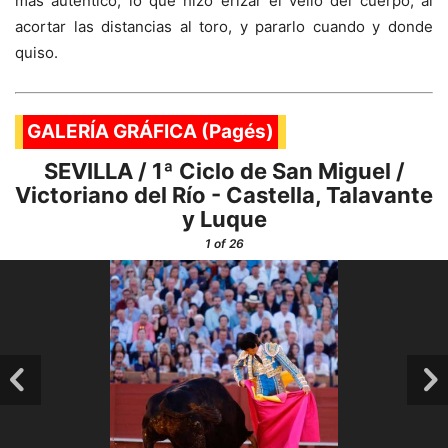
más auténtico, lo que hizo erizar el vello del cuerpo, al
acortar las distancias al toro, y pararlo cuando y donde
quiso.
GALERÍA GRÁFICA (Pagés)
SEVILLA / 1ª Ciclo de San Miguel /
Victoriano del Río - Castella, Talavante
y Luque
1
of 26