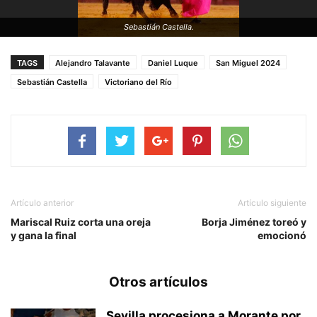
Sebastián Castella.
TAGS
Alejandro Talavante
Daniel Luque
San Miguel 2024
Sebastián Castella
Victoriano del Río
Artículo anterior
Artículo siguiente
Mariscal Ruiz corta una oreja
Borja Jiménez toreó y
y gana la final
emocionó
Otros artículos
Sevilla procesiona a Morante por