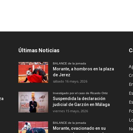
Últimas Noticias
C
BALANCE de la jornada
A
Morante, a hombros en la plaza
de Jerez
Cr
sábado 16 mayo, 2026
En
Es
Investigado por el caso de Ricardo Ortiz
za
Suspendida la declaración
E
judicial de Garzón en Málaga
Fo
viernes 15 mayo, 2026
Lo
BALANCE de la jornada
Morante, ovacionado en su
No