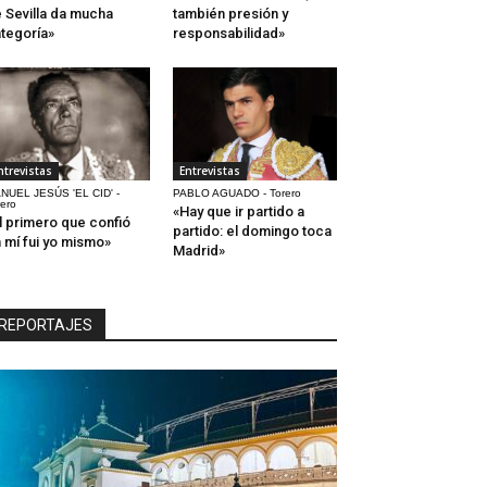
 Sevilla da mucha
también presión y
tegoría»
responsabilidad»
ntrevistas
Entrevistas
NUEL JESÚS 'EL CID' -
PABLO AGUADO - Torero
rero
«Hay que ir partido a
l primero que confió
partido: el domingo toca
 mí fui yo mismo»
Madrid»
REPORTAJES