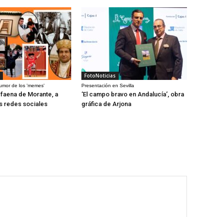
FotoNoticias
humor de los 'memes'
Presentación en Sevilla
a faena de Morante, a
‘El campo bravo en Andalucía’, obra
as redes sociales
gráfica de Arjona