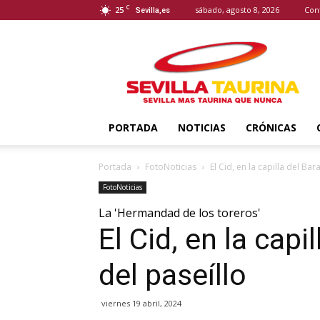
C
25
sábado, agosto 8, 2026
Con
Sevilla,es
Sevilla
Taurina
PORTADA
NOTICIAS
CRÓNICAS
Portada
FotoNoticias
El Cid, en la capilla del Bar
FotoNoticias
La 'Hermandad de los toreros'
El Cid, en la capi
del paseíllo
viernes 19 abril, 2024