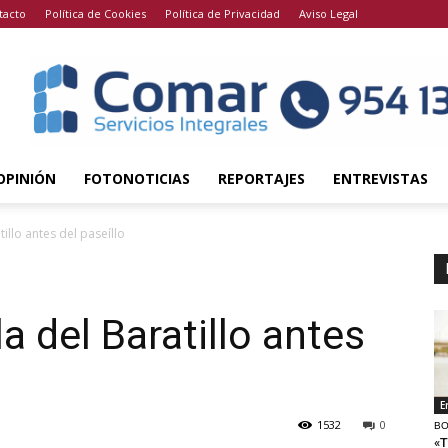
tacto
Política de Cookies
Política de Privacidad
Aviso Legal
OPINIÓN
FOTONOTICIAS
REPORTAJES
ENTREVISTAS
atillo antes del paseíllo
lla del Baratillo antes
E
1532
0
BO
«T