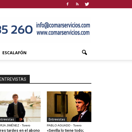
ESCALAFÓN
ENTREVISTAS
ntrevistas
Entrevistas
RJA JIMÉNEZ - Torero
PABLO AGUADO - Torero
res tardes en el abono
«Sevilla lo tiene todo;