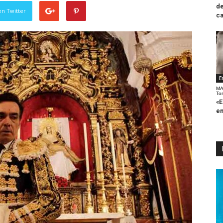
de
en Twitter
ca
E
MA
To
«E
en