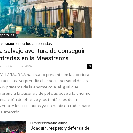
eportajes
ustración entre los aficionados
a salvaje aventura de conseguir
ntradas en la Maestranza
rtes 24 marzo, 2026
0
VILLA TAURINA ha estado presente en la apertura
 taquillas. Sorprendía el aspecto personal de los
-25 primeros de la enorme cola, al igual que
rprendía la ausencia de policías pese a la enorme
ansacción de efectivo y los tentáculos de la
venta. A los 11 minutos ya no había entradas para
surrección.
El mejor embajador taurino
Joaquín, respeto y defensa del