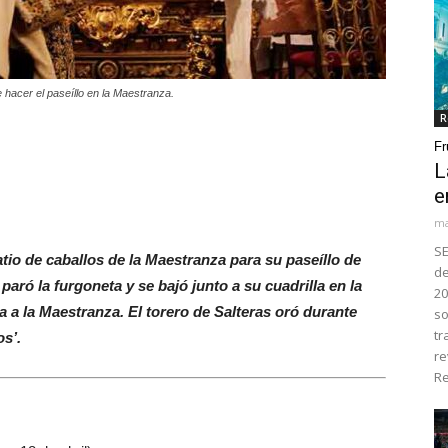
 de hacer el paseíllo en la Maestranza.
R
Fr
L
e
ma
SE
atio de caballos de la Maestranza para su paseíllo de
de
 paró la furgoneta y se bajó junto a su cuadrilla en la
20
a a la Maestranza. El torero de Salteras oró durante
so
tr
s’.
re
Re