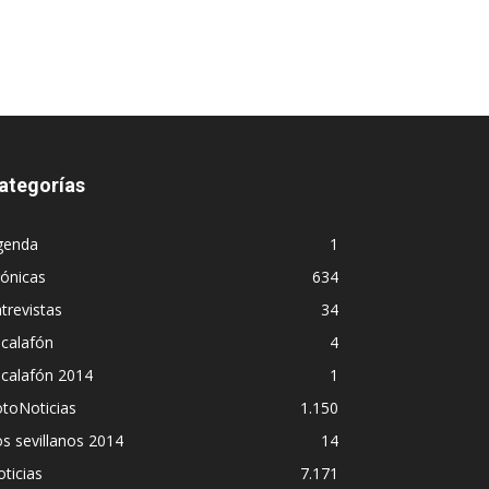
ategorías
genda
1
ónicas
634
trevistas
34
calafón
4
scalafón 2014
1
toNoticias
1.150
s sevillanos 2014
14
ticias
7.171