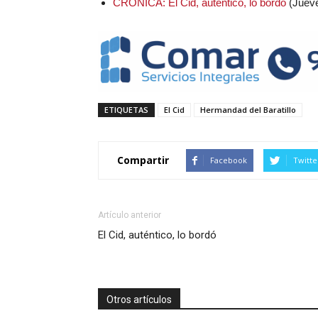
CRÓNICA: El Cid, auténtico, lo bordó
(Jueve
ETIQUETAS
El Cid
Hermandad del Baratillo
Compartir
Facebook
Twitte
Artículo anterior
El Cid, auténtico, lo bordó
Otros artículos