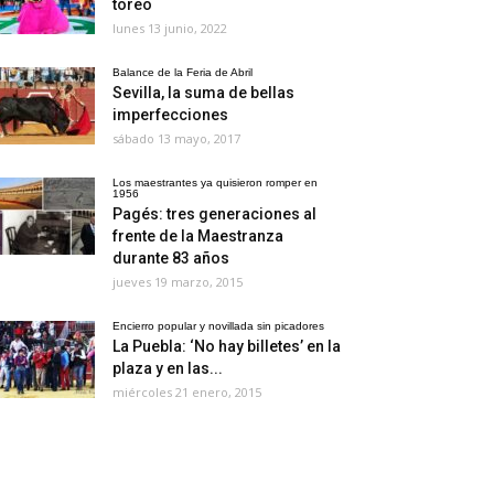
toreo
lunes 13 junio, 2022
Balance de la Feria de Abril
Sevilla, la suma de bellas
imperfecciones
sábado 13 mayo, 2017
Los maestrantes ya quisieron romper en
1956
Pagés: tres generaciones al
frente de la Maestranza
durante 83 años
jueves 19 marzo, 2015
Encierro popular y novillada sin picadores
La Puebla: ‘No hay billetes’ en la
plaza y en las...
miércoles 21 enero, 2015