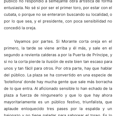
público no respondió a semejante obra artística de forma
entusiasta. No sé si por ser el primer toro, por estar con el
cubata, o porque no se enteraron buscando su localidad, o
por lo que sea, y el presidente, con poca sensibilidad no
concedió la oreja.
Vayamos por partes. Si Morante corta oreja en el
primero, la tarde se viene arriba y él más, y sale en el
segundo a revienta calderas a por la Puerta de Príncipe, y
si no la corta pierde la ilusión de este bien tan escaso para
unos y tan fácil para otros. Por otra parte, hay que hablar
del público. La plaza se ha convertido en una especie de
‘botellona’ donde hay mucha gente que sale más borracha
de lo que entra. Al aficionado sensible lo han echado de la
plaza a fuerza de ningunearlo y que lo que hay ahora
mayoritariamente es un público festivo, triunfalista, que
aplaude enloquecido tres pases por la espalda y un
bajonazo y no tiene paladar para saborear el toreo. Es lo