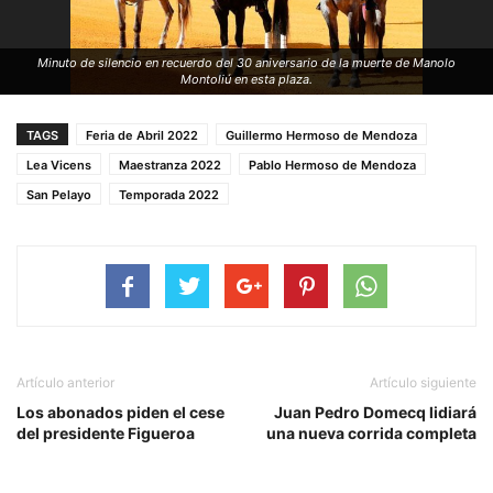
Minuto de silencio en recuerdo del 30 aniversario de la muerte de Manolo
Montoliú en esta plaza.
TAGS
Feria de Abril 2022
Guillermo Hermoso de Mendoza
Lea Vicens
Maestranza 2022
Pablo Hermoso de Mendoza
San Pelayo
Temporada 2022
Artículo anterior
Artículo siguiente
Los abonados piden el cese
Juan Pedro Domecq lidiará
del presidente Figueroa
una nueva corrida completa