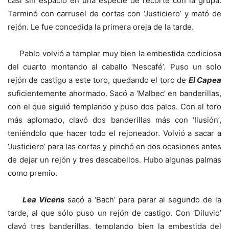
casi sin espacio en una especie de recorte con la grupa.
Terminó con carrusel de cortas con ‘Justiciero’ y mató de
rejón. Le fue concedida la primera oreja de la tarde.
Pablo volvió a templar muy bien la embestida codiciosa
del cuarto montando al caballo ‘Nescafé’. Puso un solo
rejón de castigo a este toro, quedando el toro de
El Capea
suficientemente ahormado. Sacó a ‘Malbec’ en banderillas,
con el que siguió templando y puso dos palos. Con el toro
más aplomado, clavó dos banderillas más con ‘Ilusión’,
teniéndolo que hacer todo el rejoneador. Volvió a sacar a
‘Justiciero’ para las cortas y pinchó en dos ocasiones antes
de dejar un rejón y tres descabellos. Hubo algunas palmas
como premio.
Lea Vicens
sacó a ‘Bach’ para parar al segundo de la
tarde, al que sólo puso un rejón de castigo. Con ‘Diluvio’
clavó tres banderillas, templando bien la embestida del