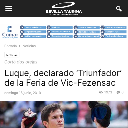
Portada
Noticias
Noticias
Cortó dos orejas
Luque, declarado ‘Triunfador’
de la Feria de Vic-Fezensac
1973
0
domingo 16 junio, 2019